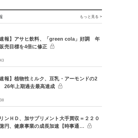
報
もっと見る >
速報】アサヒ飲料、「green cola」好調 年
販売目標を4倍に修正
:43
速報】植物性ミルク、豆乳・アーモンドの2
 26年上期過去最高達成
:38
リンＨＤ、加サプリメント大手買収＝２２０
億円、健康事業の成長加速【時事通…