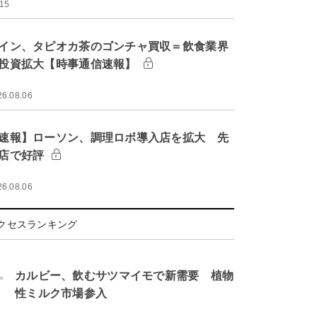
:15
イン、タピオカ茶のゴンチャ買収＝飲食業界
投資拡大【時事通信速報】
26.08.06
速報】ローソン、調理ロボ導入店を拡大 先
店で好評
26.08.06
クセスランキング
.
カルビー、飲むサツマイモで新需要 植物
性ミルク市場参入