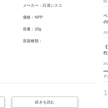
09
メーカー：日清シスコ
ベ
価格：NPP
の
容量：20g
20
容器種類：
【
行
20
ア
1
続きを読む