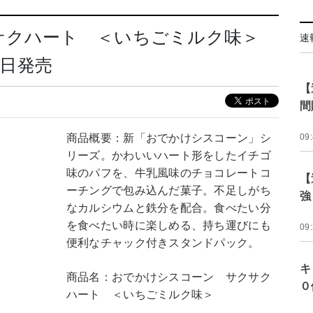
サクハート ＜いちごミルク味＞
速
5日発売
【
間
商品概要：新「おでかけシスコーン」シ
09
リーズ。かわいいハート形をしたイチゴ
味のパフを、牛乳風味のチョコレートコ
【
ーチングで包み込んだ菓子。不足しがち
強
なカルシウムと鉄分を配合。食べたい分
を食べたい時に楽しめる、持ち運びにも
09
便利なチャック付きスタンドパック。
キ
商品名：おでかけシスコーン サクサク
０
ハート ＜いちごミルク味＞