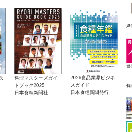
媒
媒
2026食品業界ビジネ
総
料理マスターズガイ
スガイド
ドブック2025
特
日本食糧新聞発行
日本食糧新聞社