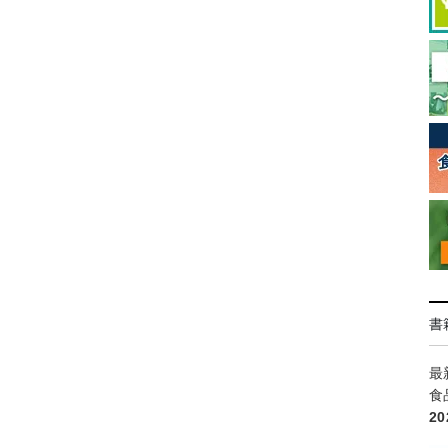
書
最
食
2