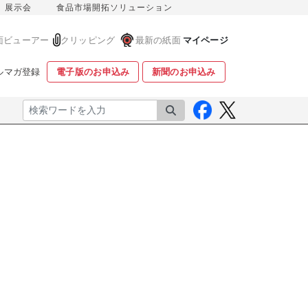
展示会
食品市場開拓ソリューション
面ビューアー
クリッピング
最新の紙面
マイページ
ルマガ登録
電子版のお申込み
新聞のお申込み
検索