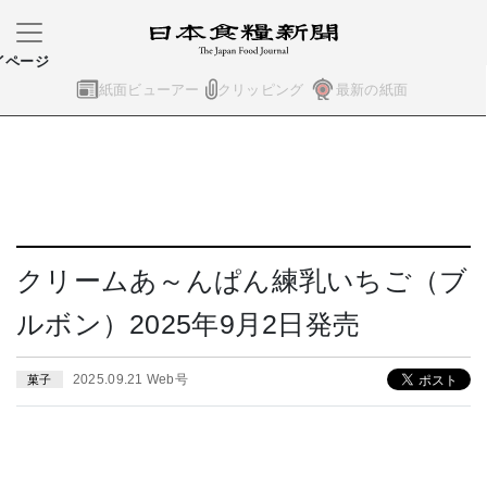
イページ
紙面ビューアー
クリッピング
最新の紙面
クリームあ～んぱん練乳いちご（ブ
ルボン）2025年9月2日発売
2025.09.21 Web号
菓子