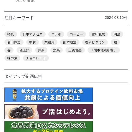
2026.08.09
注目キーワード
2026.08.10付
特集
日本アクセス
コラボ
コーヒー
雪印乳業
明治
岩田醸造
中食
業務用
熊本地震
理研ビタミン
麺
春
値上げ
抹茶
惣菜
三菱食品
〔熊本地震影響〕
味の素
チョコレート
タイアップ企画広告