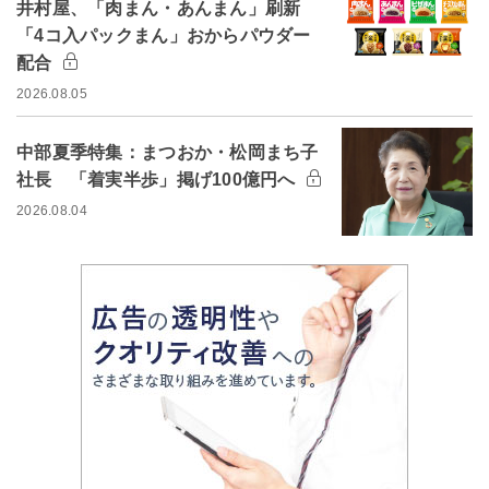
井村屋、「肉まん・あんまん」刷新
「4コ入パックまん」おからパウダー
配合
2026.08.05
中部夏季特集：まつおか・松岡まち子
社長 「着実半歩」掲げ100億円へ
2026.08.04