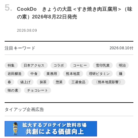
5.
CookDo きょうの大皿＜すき焼き肉豆腐用＞（味
の素）2026年8月22日発売
2026.08.09
注目キーワード
2026.08.10付
特集
日本アクセス
コラボ
コーヒー
雪印乳業
明治
岩田醸造
中食
業務用
熊本地震
理研ビタミン
麺
春
値上げ
抹茶
惣菜
三菱食品
〔熊本地震影響〕
味の素
チョコレート
タイアップ企画広告