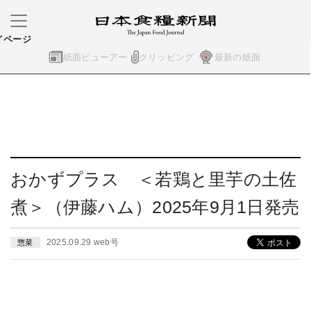
イページ
紙面ビューアー
クリッピング
最新の紙面
おかずプラス ＜若鶏と里芋の土佐
煮＞（伊藤ハム）2025年9月1日発売
2025.09.29 web号
惣菜