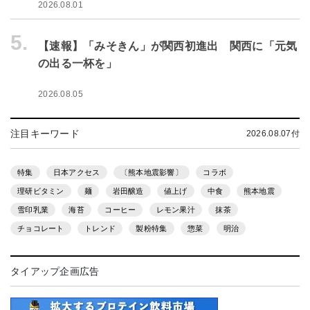
2026.08.01
5.
【速報】「みそきん」が関西初進出 関西に「元気
の出る一杯を」
2026.08.05
注目キーワード
2026.08.07付
特集
日本アクセス
〔熊本地震影響〕
コラボ
理研ビタミン
麺
岩田醸造
値上げ
中食
熊本地震
雪印乳業
海苔
コーヒー
レモン果汁
抹茶
チョコレート
トレンド
製粉特集
惣菜
明治
タイアップ企画広告