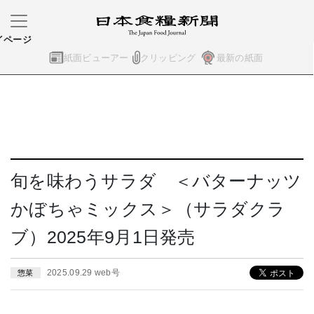
イページ
紙面ビューアー
クリッピング
最新の紙面
旬を味わうサラダ ＜バターナッツ
かぼちゃミックス＞（サラダクラ
ブ）2025年9月1日発売
2025.09.29 web号
惣菜