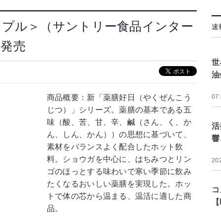
ップル＞（サントリー食品インター
速
日発売
世
油
商品概要：新「薬膳好日（やくぜんこう
07
じつ）」シリーズ。薬膳の基本である五
味（酸、苦、甘、辛、鹹（さん、く、か
活
ん、しん、かん））の思想に基づいて、
響
素材をバランスよく配合したホット飲
料。ショウガを中心に、はちみつとリン
20
ゴのほっとする味わいで寒い季節に飲み
たくなるおいしい薬膳を実現した。ホッ
コ
トで体の芯から温まる、温活に適した商
【
品。