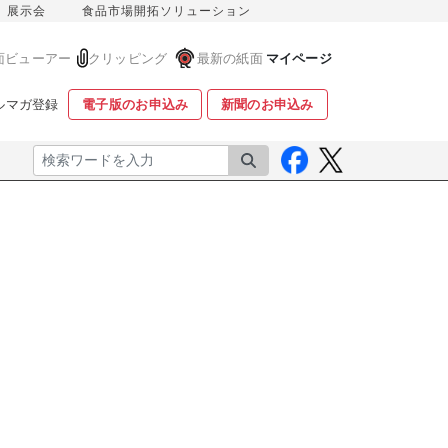
展示会
食品市場開拓ソリューション
面ビューアー
クリッピング
最新の紙面
マイページ
ルマガ登録
電子版のお申込み
新聞のお申込み
検索