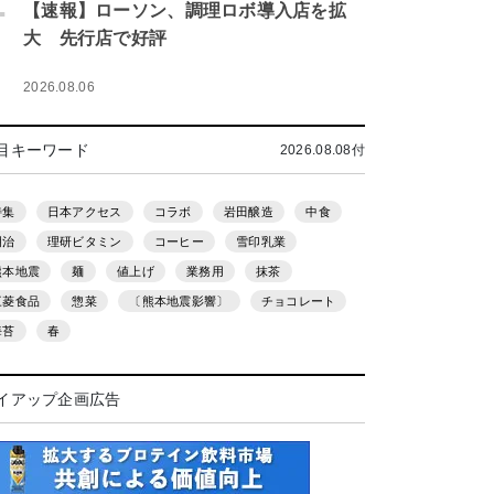
.
【速報】ローソン、調理ロボ導入店を拡
大 先行店で好評
2026.08.06
目キーワード
2026.08.08付
特集
日本アクセス
コラボ
岩田醸造
中食
明治
理研ビタミン
コーヒー
雪印乳業
熊本地震
麺
値上げ
業務用
抹茶
三菱食品
惣菜
〔熊本地震影響〕
チョコレート
海苔
春
イアップ企画広告