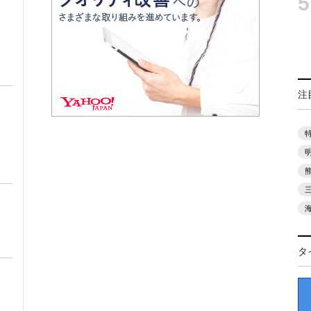
5
注
タ