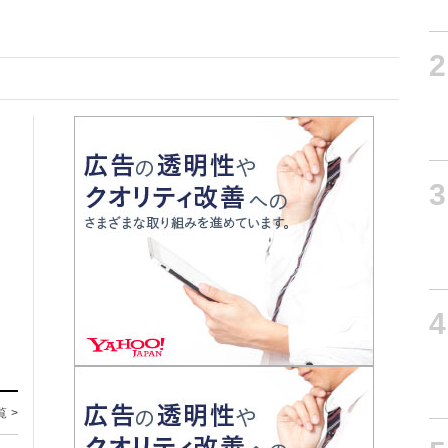
2
3
4
覧 >