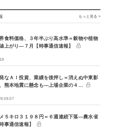
報
もっと見る >
界食料価格、３年半ぶり高水準＝穀物や植物
値上がり―７月【時事通信速報】
:19
発なＡＩ投資、業績を後押し＝消えぬ中東影
、熊本地震に懸念も―上場企業の４…
26.08.07
メ５キロ３１９８円＝６週連続下落―農水省
時事通信速報】