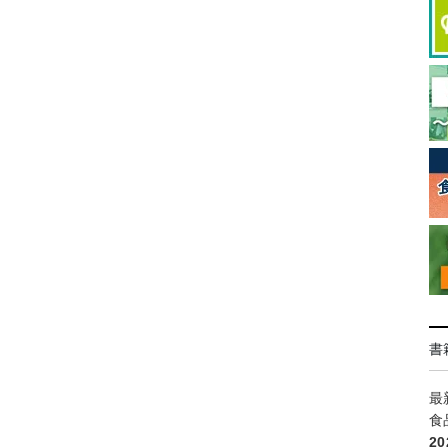
書
最
食
2