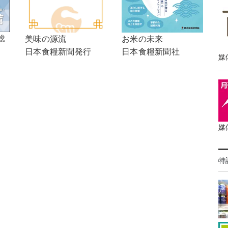
総
美味の源流
お米の未来
日本食糧新聞発行
日本食糧新聞社
媒
媒
特