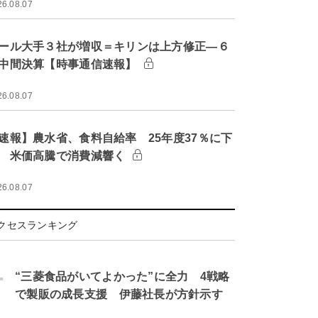
26.08.07
ール大手３社が増収＝キリンは上方修正―６
中間決算【時事通信速報】
26.08.07
速報】農水省、食料自給率 25年度37％に下
 米価高騰で消費減響く
26.08.07
クセスランキング
.
“三菱食品がいてよかった”に全力 4戦略
で製販の成長支援 伊藤社長が方針示す