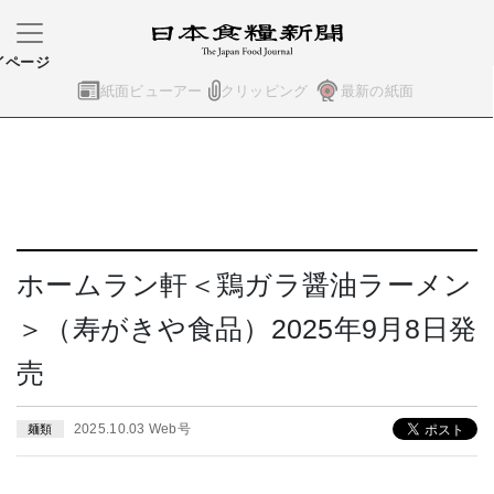
イページ
紙面ビューアー
クリッピング
最新の紙面
ホームラン軒＜鶏ガラ醤油ラーメン
＞（寿がきや食品）2025年9月8日発
売
2025.10.03 Web号
麺類