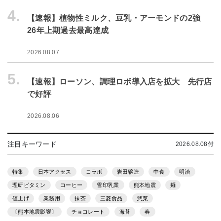
4.
【速報】植物性ミルク、豆乳・アーモンドの2強
26年上期過去最高達成
2026.08.07
5.
【速報】ローソン、調理ロボ導入店を拡大 先行店
で好評
2026.08.06
注目キーワード
2026.08.08付
特集
日本アクセス
コラボ
岩田醸造
中食
明治
理研ビタミン
コーヒー
雪印乳業
熊本地震
麺
値上げ
業務用
抹茶
三菱食品
惣菜
〔熊本地震影響〕
チョコレート
海苔
春