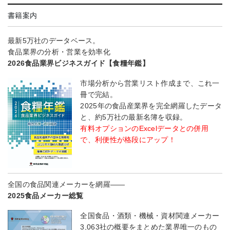
書籍案内
最新5万社のデータベース。
食品業界の分析・営業を効率化
2026食品業界ビジネスガイド【食糧年鑑】
市場分析から営業リスト作成まで、これ一
冊で完結。
2025年の食品産業界を完全網羅したデータ
と、約5万社の最新名簿を収録。
有料オプションのExcelデータとの併用
で、利便性が格段にアップ！
全国の食品関連メーカーを網羅――
2025食品メーカー総覧
全国食品・酒類・機械・資材関連メーカー
3,063社の概要をまとめた業界唯一のもの