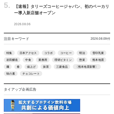
5.
【速報】タリーズコーヒージャパン、初のベーカリ
ー導入新店舗オープン
2026.08.06
注目キーワード
2026.08.09付
特集
日本アクセス
コラボ
コーヒー
明治
雪印乳業
岩田醸造
中食
業務用
理研ビタミン
惣菜
熊本地震
麺
春
値上げ
抹茶
三菱食品
〔熊本地震影響〕
味の素
チョコレート
タイアップ企画広告