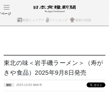
イページ
紙面ビューアー
クリッピング
最新の紙面
東北の味＜岩手磯ラーメン＞（寿が
きや食品）2025年9月8日発売
2025.10.03 Web号
麺類