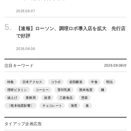
2026.08.07
5.
【速報】ローソン、調理ロボ導入店を拡大 先行店
で好評
2026.08.06
注目キーワード
2026.08.08付
特集
日本アクセス
コラボ
岩田醸造
中食
明治
理研ビタミン
コーヒー
雪印乳業
熊本地震
麺
値上げ
業務用
抹茶
三菱食品
惣菜
〔熊本地震影響〕
チョコレート
海苔
春
タイアップ企画広告