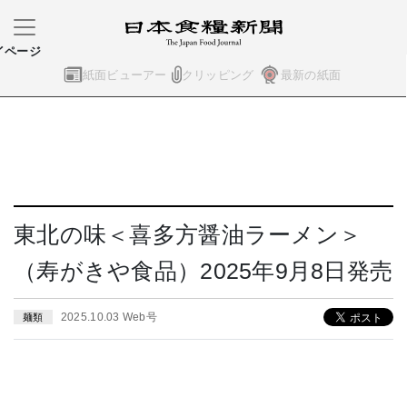
イページ
紙面ビューアー
クリッピング
最新の紙面
東北の味＜喜多方醤油ラーメン＞
（寿がきや食品）2025年9月8日発売
2025.10.03 Web号
麺類