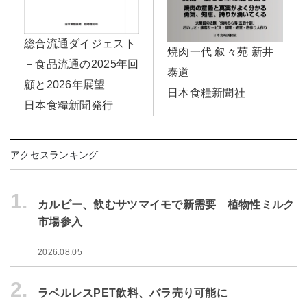
総合流通ダイジェスト
焼肉一代 叙々苑 新井
－食品流通の2025年回
泰道
顧と2026年展望
日本食糧新聞社
日本食糧新聞発行
アクセスランキング
1.
カルビー、飲むサツマイモで新需要 植物性ミルク
市場参入
2026.08.05
2.
ラベルレスPET飲料、バラ売り可能に