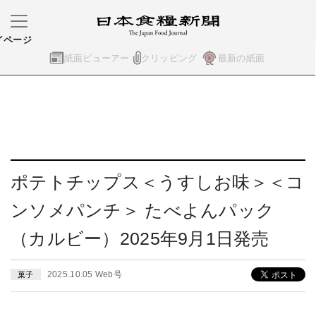
イページ
紙面ビューアー
クリッピング
最新の紙面
ポテトチップス＜うすしお味＞＜コ
ンソメパンチ＞ たべよんパック
（カルビー）2025年9月1日発売
2025.10.05 Web号
菓子