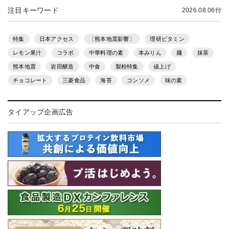
注目キーワード
2026.08.06付
特集
日本アクセス
〔熊本地震影響〕
理研ビタミン
レモン果汁
コラボ
中華料理の素
本みりん
麺
抹茶
熊本地震
岩田醸造
中食
製粉特集
値上げ
チョコレート
三菱食品
海苔
コンソメ
味の素
タイアップ企画広告