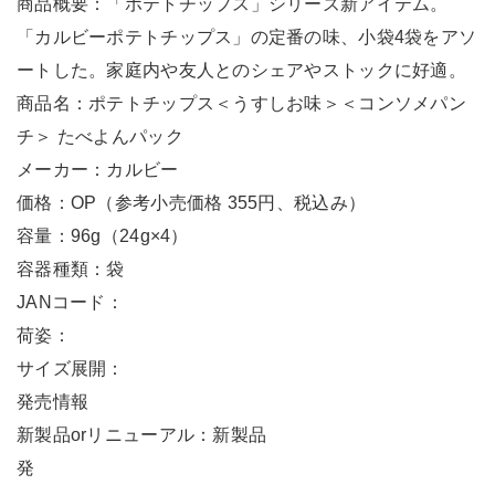
商品概要：「ポテトチップス」シリーズ新アイテム。
「カルビーポテトチップス」の定番の味、小袋4袋をアソ
ートした。家庭内や友人とのシェアやストックに好適。
商品名：ポテトチップス＜うすしお味＞＜コンソメパン
チ＞ たべよんパック
メーカー：カルビー
価格：OP（参考小売価格 355円、税込み）
容量：96g（24g×4）
容器種類：袋
JANコード：
荷姿：
サイズ展開：
発売情報
新製品orリニューアル：新製品
発