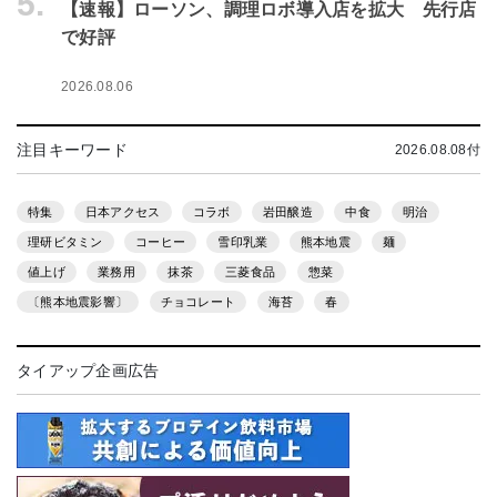
5.
【速報】ローソン、調理ロボ導入店を拡大 先行店
で好評
2026.08.06
注目キーワード
2026.08.08付
特集
日本アクセス
コラボ
岩田醸造
中食
明治
理研ビタミン
コーヒー
雪印乳業
熊本地震
麺
値上げ
業務用
抹茶
三菱食品
惣菜
〔熊本地震影響〕
チョコレート
海苔
春
タイアップ企画広告