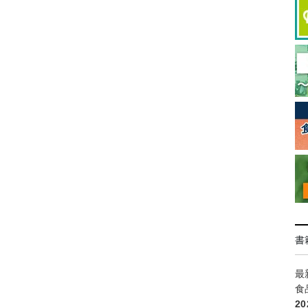
書
最
食
2