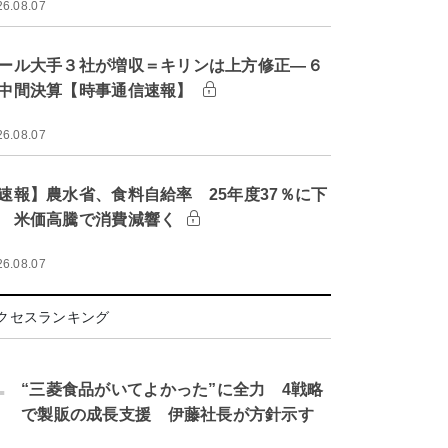
26.08.07
ール大手３社が増収＝キリンは上方修正―６
中間決算【時事通信速報】
26.08.07
速報】農水省、食料自給率 25年度37％に下
 米価高騰で消費減響く
26.08.07
クセスランキング
.
“三菱食品がいてよかった”に全力 4戦略
で製販の成長支援 伊藤社長が方針示す