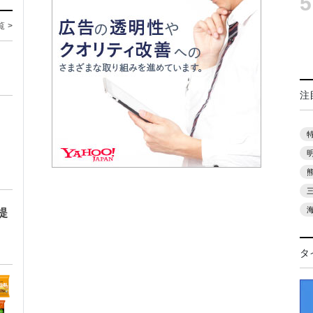
5
覧 >
注
提
タ