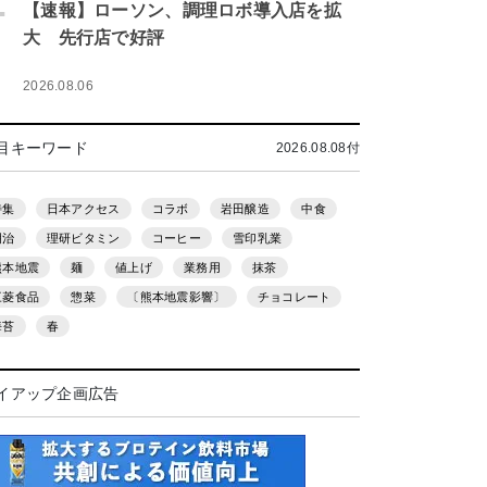
.
【速報】ローソン、調理ロボ導入店を拡
大 先行店で好評
2026.08.06
目キーワード
2026.08.08付
特集
日本アクセス
コラボ
岩田醸造
中食
明治
理研ビタミン
コーヒー
雪印乳業
熊本地震
麺
値上げ
業務用
抹茶
三菱食品
惣菜
〔熊本地震影響〕
チョコレート
海苔
春
イアップ企画広告