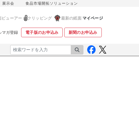
展示会
食品市場開拓ソリューション
面ビューアー
クリッピング
最新の紙面
マイページ
ルマガ登録
電子版のお申込み
新聞のお申込み
検索