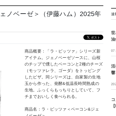
ェノベーゼ＞（伊藤ハム）2025年
速
世
油
商品概要：「ラ・ピッツァ」シリーズ新
07
アイテム。ジェノベーゼソースに、山桜
のチップで燻したベーコンと2種のチーズ
活
（モッツァレラ、ゴーダ）をトッピング
響
したピザ。同シリーズは、自家製の生地
玉から作った、発酵&低温長時間熟成の
20
生地。ふっくらもっちりとしていて、フ
チまでおいしく食べられる。
コ
【
商品名：ラ・ピッツァ＜ベーコン&ジェ
ノベーゼ＞