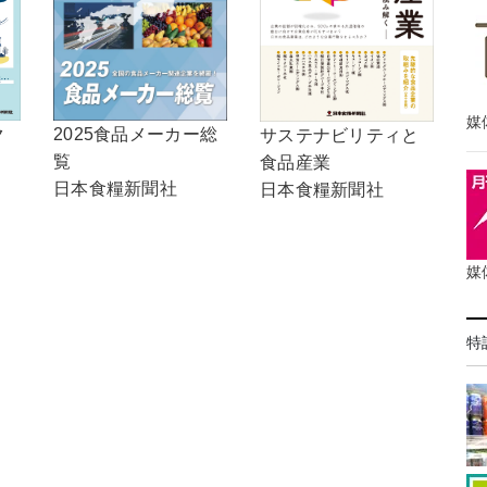
媒
2025食品メーカー総
ク
サステナビリティと
覧
食品産業
日本食糧新聞社
日本食糧新聞社
媒
特