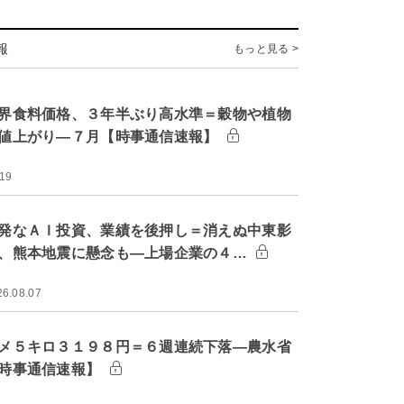
報
もっと見る >
界食料価格、３年半ぶり高水準＝穀物や植物
値上がり―７月【時事通信速報】
:19
発なＡＩ投資、業績を後押し＝消えぬ中東影
、熊本地震に懸念も―上場企業の４…
26.08.07
メ５キロ３１９８円＝６週連続下落―農水省
時事通信速報】