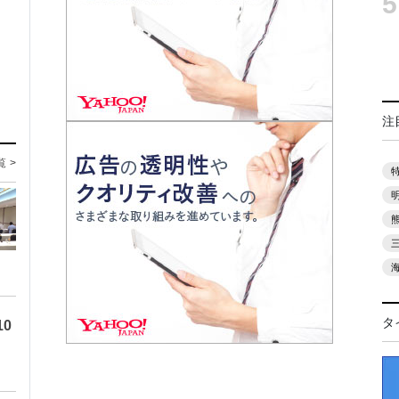
5
注
覧 >
タ
0