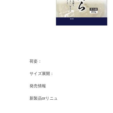
荷姿：
サイズ展開：
発売情報
新製品orリニュ