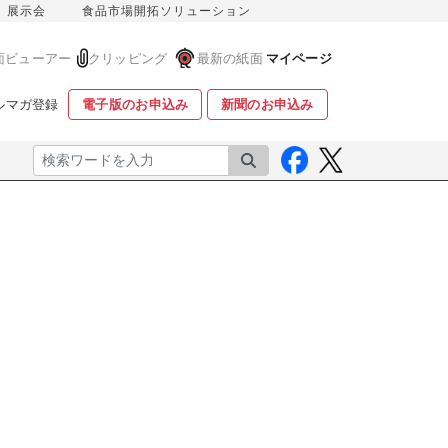
展示会
食品市場開拓ソリューション
面ビューアー
クリッピング
最新の紙面
マイページ
ルマガ登録
電子版のお申込み
新聞のお申込み
検索