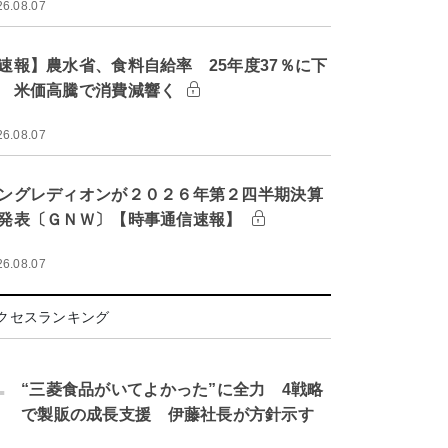
26.08.07
速報】農水省、食料自給率 25年度37％に下
 米価高騰で消費減響く
26.08.07
ングレディオンが２０２６年第２四半期決算
発表〔ＧＮＷ〕【時事通信速報】
26.08.07
クセスランキング
.
“三菱食品がいてよかった”に全力 4戦略
で製販の成長支援 伊藤社長が方針示す