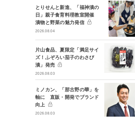
とりせんと新進、「福神漬の
日」親子食育料理教室開催
漬物と野菜の魅力発信
2026.08.04
片山食品、夏限定「満足サイ
ズ！ふぞろい茄子のわさび
漬」発売
2026.08.03
ミノカン、「那古野の華」を
軸に 直販・開発でブランド
向上
2026.08.03