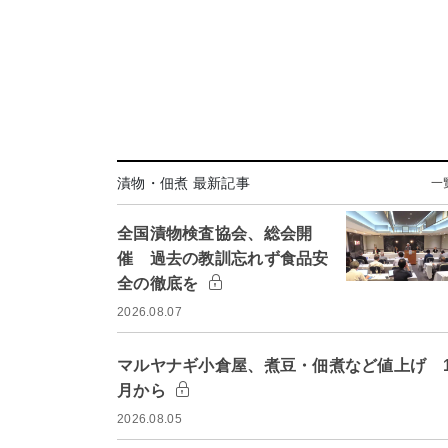
漬物・佃煮 最新記事
一
全国漬物検査協会、総会開
催 過去の教訓忘れず食品安
全の徹底を
2026.08.07
マルヤナギ小倉屋、煮豆・佃煮など値上げ 1
月から
2026.08.05