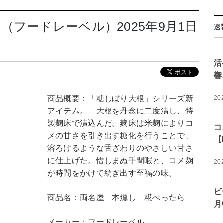
フードレーベル）2025年9月1日
速
活
響
商品概要：「糖しぼり大根」シリーズ新
20
アイテム。 大根を丹念に二度漬し、特
製麹床で漬込んだ。麹床は米麹によりコ
コ
メの甘さを引き出す糖化を行うことで、
【
溶ろけるような舌ざわりのやさしい甘さ
に仕上げた。惜しまぬ手間暇と、コメ麹
20
が時間をかけて紡ぎ出す至福の味。
ビ
商品名：両名屋 本燻し 糀べったら
月
メーカー：フードレーベル