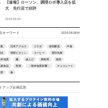
.
【速報】ローソン、調理ロボ導入店を拡
大 先行店で好評
2026.08.06
目キーワード
2026.08.08付
特集
日本アクセス
コラボ
岩田醸造
中食
明治
理研ビタミン
コーヒー
雪印乳業
熊本地震
麺
値上げ
業務用
抹茶
三菱食品
惣菜
〔熊本地震影響〕
チョコレート
海苔
春
イアップ企画広告