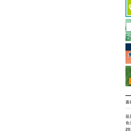
書
最
食
2