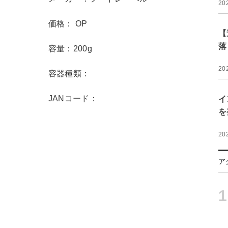
20
価格： OP
【
落
容量：200g
20
容器種類：
JANコード：
イ
を
20
ア
1