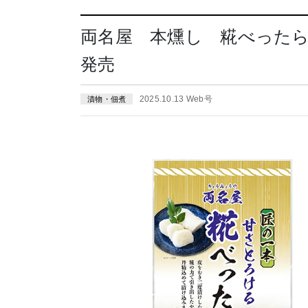
両名屋 本燻し 糀べったら（
発売
2025.10.13 Web号
漬物・佃煮