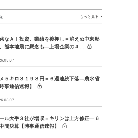
報
もっと見る >
発なＡＩ投資、業績を後押し＝消えぬ中東影
、熊本地震に懸念も―上場企業の４…
26.08.07
メ５キロ３１９８円＝６週連続下落―農水省
時事通信速報】
26.08.07
ール大手３社が増収＝キリンは上方修正―６
中間決算【時事通信速報】