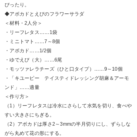
ぴったり。
◆アボカドとえびのフラワーサラダ
＜材料・2人分＞
・リーフレタス……1袋
・ミニトマト……7～8個
・アボカド……1/2個
・ゆでえび（大）……6尾
・モッツァレラチーズ（ひと口タイプ）……9～10個
・「キユーピー テイスティドレッシング胡麻＆アーモ
ンド」……適量
＜作り方＞
（1）リーフレタスは冷水にさらして水気を切り、食べや
すい大きさにちぎる。
（2）アボカドは厚さ2～3mmの半月切りにし、ずらしな
がら丸めて花の形にする。