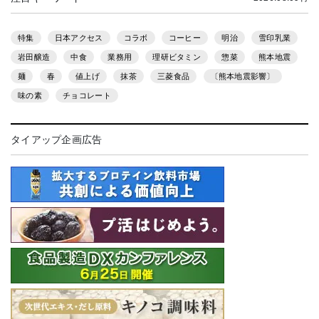
特集
日本アクセス
コラボ
コーヒー
明治
雪印乳業
岩田醸造
中食
業務用
理研ビタミン
惣菜
熊本地震
麺
春
値上げ
抹茶
三菱食品
〔熊本地震影響〕
味の素
チョコレート
タイアップ企画広告