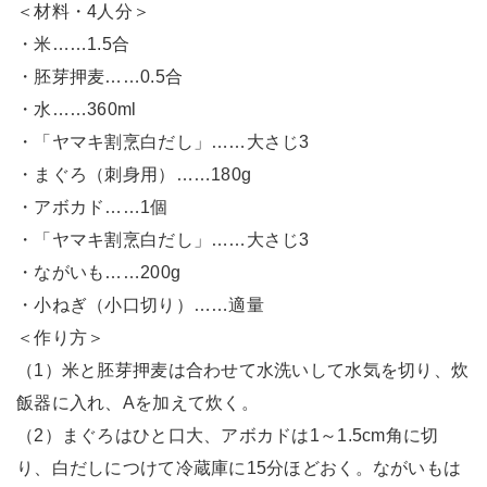
＜材料・4人分＞
・米……1.5合
・胚芽押麦……0.5合
・水……360ml
・「ヤマキ割烹白だし」……大さじ3
・まぐろ（刺身用）……180g
・アボカド……1個
・「ヤマキ割烹白だし」……大さじ3
・ながいも……200g
・小ねぎ（小口切り）……適量
＜作り方＞
（1）米と胚芽押麦は合わせて水洗いして水気を切り、炊
飯器に入れ、Aを加えて炊く。
（2）まぐろはひと口大、アボカドは1～1.5cm角に切
り、白だしにつけて冷蔵庫に15分ほどおく。ながいもは