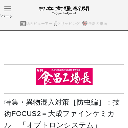
イページ
紙面ビューアー
クリッピング
最新の紙面
特集・異物混入対策［防虫編］：技
術FOCUS2＝大成ファインケミカ
ル 「オプトロンシステム」