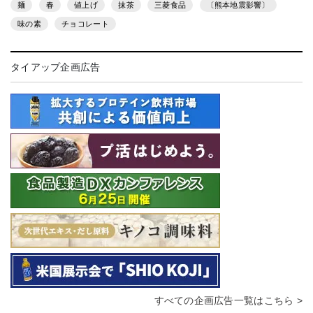
麺
春
値上げ
抹茶
三菱食品
〔熊本地震影響〕
味の素
チョコレート
タイアップ企画広告
すべての企画広告一覧はこちら >