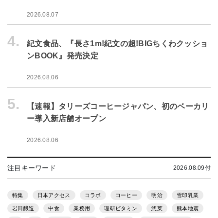
2026.08.07
4.
紀文食品、『長さ1m!紀文の超!BIGちくわクッショ
ンBOOK』発売決定
2026.08.06
5.
【速報】タリーズコーヒージャパン、初のベーカリ
ー導入新店舗オープン
2026.08.06
注目キーワード
2026.08.09付
特集
日本アクセス
コラボ
コーヒー
明治
雪印乳業
岩田醸造
中食
業務用
理研ビタミン
惣菜
熊本地震