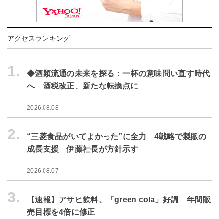
アクセスランキング
1.
◆酒類流通の未来を探る：一杯の意味問い直す時代
へ 酒税改正、新たな転換点に
2026.08.08
2.
“三菱食品がいてよかった”に全力 4戦略で製販の
成長支援 伊藤社長が方針示す
2026.08.07
3.
【速報】アサヒ飲料、「green cola」好調 年間販
売目標を4倍に修正