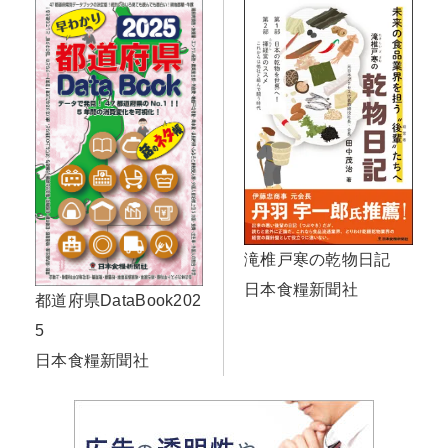
滝椎戸寒の乾物日記
日本食糧新聞社
都道府県DataBook202
5
日本食糧新聞社