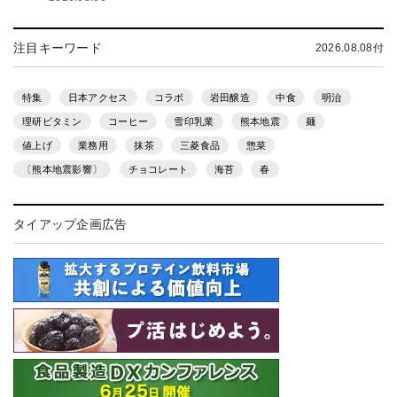
注目キーワード
2026.08.08付
特集
日本アクセス
コラボ
岩田醸造
中食
明治
理研ビタミン
コーヒー
雪印乳業
熊本地震
麺
値上げ
業務用
抹茶
三菱食品
惣菜
〔熊本地震影響〕
チョコレート
海苔
春
タイアップ企画広告