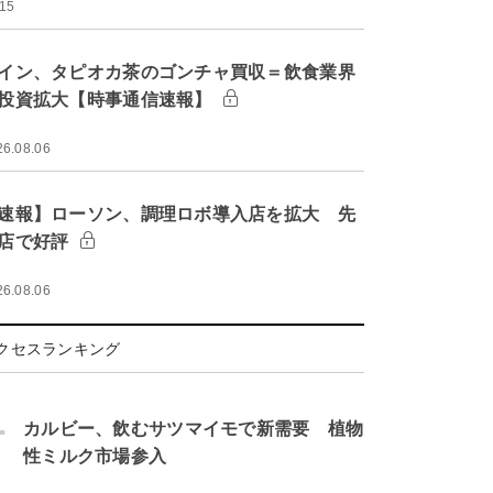
:15
イン、タピオカ茶のゴンチャ買収＝飲食業界
投資拡大【時事通信速報】
26.08.06
速報】ローソン、調理ロボ導入店を拡大 先
店で好評
26.08.06
クセスランキング
.
カルビー、飲むサツマイモで新需要 植物
性ミルク市場参入