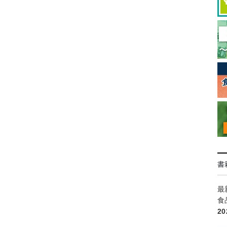
書
最
食
2