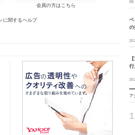
09
会員の方はこちら
ベ
ンに関するヘルプ
の
20
【
行
20
ア
1