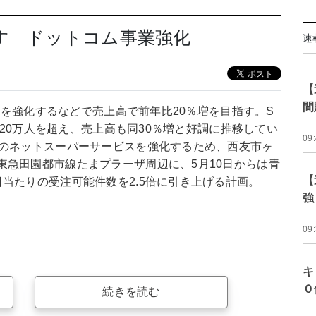
す ドットコム事業強化
速
【
間
事業を強化するなどで売上高で前年比20％増を目指す。S
数120万人を超え、売上高も同30％増と好調に推移してい
09
でのネットスーパーサービスを強化するため、西友市ヶ
東急田園都市線たまプラーザ周辺に、5月10日からは青
【
当たりの受注可能件数を2.5倍に引き上げる計画。
強
09
キ
０
続きを読む