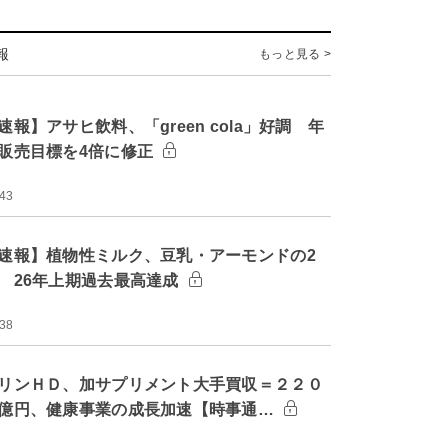
報
もっと見る >
速報】アサヒ飲料、「green cola」好調 年
販売目標を4倍に修正
:43
速報】植物性ミルク、豆乳・アーモンドの2
 26年上期過去最高達成
:38
リンＨＤ、加サプリメント大手買収＝２２０
億円、健康事業の成長加速【時事通…