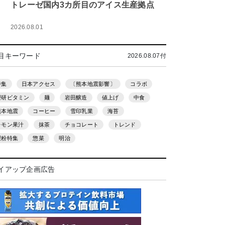
トレーゼ国内3カ所目のアイス生産拠点
2026.08.01
目キーワード
2026.08.07付
特集
日本アクセス
〔熊本地震影響〕
コラボ
理研ビタミン
麺
岩田醸造
値上げ
中食
熊本地震
コーヒー
雪印乳業
海苔
レモン果汁
抹茶
チョコレート
トレンド
製粉特集
惣菜
明治
イアップ企画広告