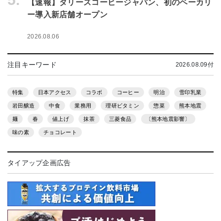
【速報】タリーズコーヒージャパン、初のベーカリ
ー導入新店舗オープン
2026.08.06
注目キーワード
2026.08.09付
特集
日本アクセス
コラボ
コーヒー
明治
雪印乳業
岩田醸造
中食
業務用
理研ビタミン
惣菜
熊本地震
麺
春
値上げ
抹茶
三菱食品
〔熊本地震影響〕
味の素
チョコレート
タイアップ企画広告