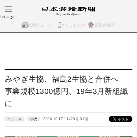
イページ
紙面ビューアー
クリッピング
最新の紙面
みやぎ生協、福島2生協と合併へ
事業規模1300億円、19年3月新組織
に
2016.10.17 11428号 01面
ニュース
小売