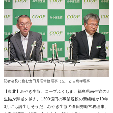
記者会見に臨む倉田秀昭常務理事（左）と吉島孝理事
【東北】みやぎ生協、コープふくしま、福島県南生協の3
生協が県域を越え、1300億円の事業規模の新組織が19年
3月にも誕生しそうだ。みやぎ生協の倉田秀昭常務理事、