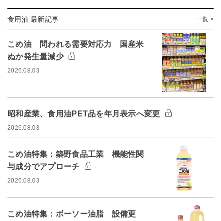
食用油 最新記事
一覧 >
こめ油 問われる需要対応力 国産米
ぬか発生量減少
2026.08.03
昭和産業、食用油PET品を年月表示へ変更
2026.08.03
こめ油特集：築野食品工業 機能性関
与成分でアプローチ
2026.08.03
こめ油特集：ボーソー油脂 設備更