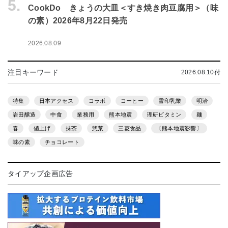
5.
CookDo きょうの大皿＜すき焼き肉豆腐用＞（味
の素）2026年8月22日発売
2026.08.09
注目キーワード
2026.08.10付
特集
日本アクセス
コラボ
コーヒー
雪印乳業
明治
岩田醸造
中食
業務用
熊本地震
理研ビタミン
麺
春
値上げ
抹茶
惣菜
三菱食品
〔熊本地震影響〕
味の素
チョコレート
タイアップ企画広告