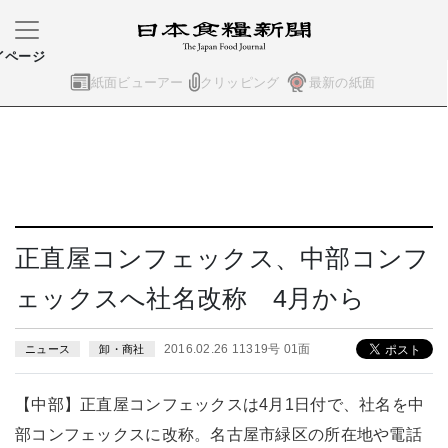
イページ
紙面ビューアー
クリッピング
最新の紙面
正直屋コンフェックス、中部コンフ
ェックスへ社名改称 4月から
2016.02.26 11319号 01面
ニュース
卸・商社
【中部】正直屋コンフェックスは4月1日付で、社名を中
部コンフェックスに改称。名古屋市緑区の所在地や電話