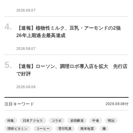
2026.08.07
4.
【速報】植物性ミルク、豆乳・アーモンドの2強
26年上期過去最高達成
2026.08.07
5.
【速報】ローソン、調理ロボ導入店を拡大 先行店
で好評
2026.08.06
注目キーワード
2026.08.08付
特集
日本アクセス
コラボ
岩田醸造
中食
明治
理研ビタミン
コーヒー
雪印乳業
熊本地震
麺