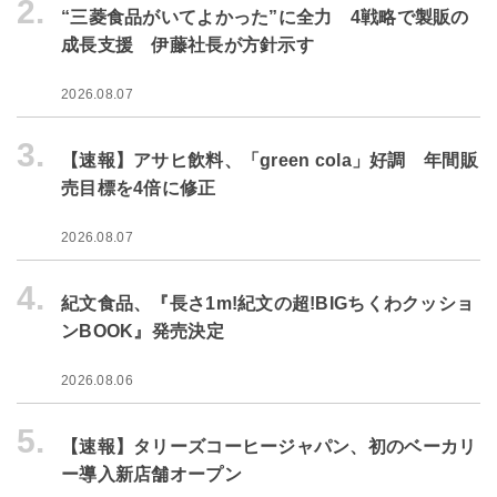
2.
“三菱食品がいてよかった”に全力 4戦略で製販の
成長支援 伊藤社長が方針示す
2026.08.07
3.
【速報】アサヒ飲料、「green cola」好調 年間販
売目標を4倍に修正
2026.08.07
4.
紀文食品、『長さ1m!紀文の超!BIGちくわクッショ
ンBOOK』発売決定
2026.08.06
5.
【速報】タリーズコーヒージャパン、初のベーカリ
ー導入新店舗オープン