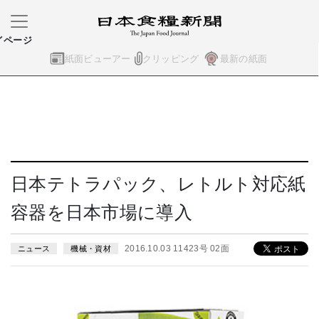
イページ
紙面ビューアー
クリッピング
最新の紙面
日本テトラパック、レトルト対応紙
容器を日本市場に導入
2016.10.03 11423号 02面
ニュース
機械・資材