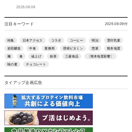
2026.08.06
注目キーワード
2026.08.09付
特集
日本アクセス
コラボ
コーヒー
明治
雪印乳業
岩田醸造
中食
業務用
理研ビタミン
惣菜
熊本地震
麺
春
値上げ
抹茶
三菱食品
〔熊本地震影響〕
味の素
チョコレート
タイアップ企画広告