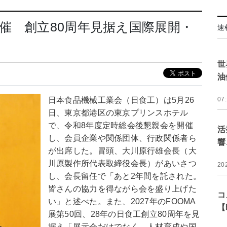
催 創立80周年見据え国際展開・
速
世
油
日本食品機械工業会（日食工）は5月26
07
日、東京都港区の東京プリンスホテル
で、令和8年度定時総会後懇親会を開催
活
し、会員企業や関係団体、行政関係者ら
響
が出席した。冒頭、大川原行雄会長（大
川原製作所代表取締役会長）があいさつ
20
し、会長留任で「あと2年間を託された。
皆さんの協力を得ながら会を盛り上げた
コ
い」と述べた。また、2027年のFOOMA
【
展第50回、28年の日食工創立80周年を見
据え「展示会だけでなく、人材育成や国