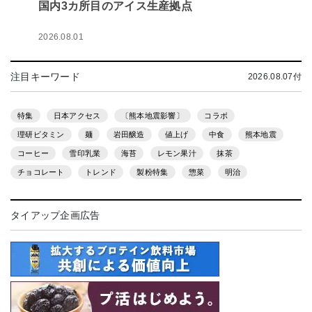
国内3カ所目のアイス生産拠点
2026.08.01
注目キーワード
2026.08.07付
特集
日本アクセス
〔熊本地震影響〕
コラボ
理研ビタミン
麺
岩田醸造
値上げ
中食
熊本地震
コーヒー
雪印乳業
海苔
レモン果汁
抹茶
チョコレート
トレンド
製粉特集
惣菜
明治
タイアップ企画広告