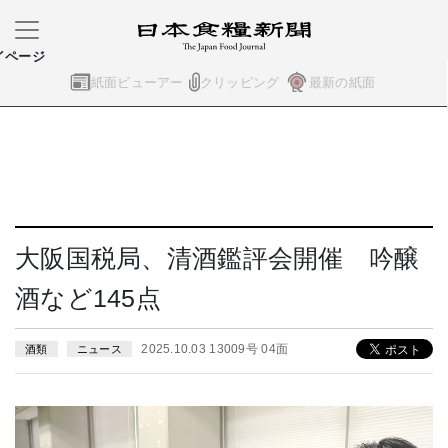
イページ
紙面ビューアー
クリッピング
最新の紙面
大阪国税局、清酒鑑評会開催 吟醸
酒など145点
2025.10.03 13009号 04面
酒類
ニュース