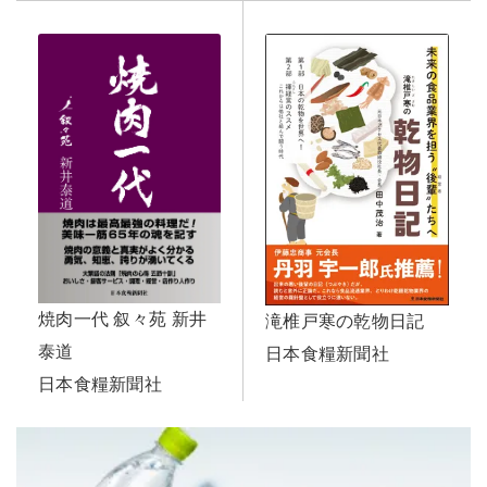
焼肉一代 叙々苑 新井
滝椎戸寒の乾物日記
泰道
日本食糧新聞社
日本食糧新聞社