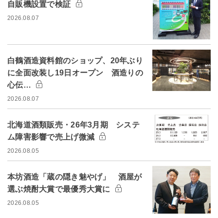
自販機設置で検証
2026.08.07
白鶴酒造資料館のショップ、20年ぶり
に全面改装し19日オープン 酒造りの
心伝…
2026.08.07
北海道酒類販売・26年3月期 システ
ム障害影響で売上げ微減
2026.08.05
本坊酒造「蔵の隠き魅やげ」 酒屋が
選ぶ焼酎大賞で最優秀大賞に
2026.08.05