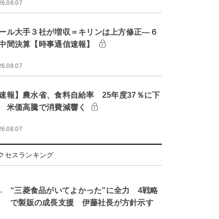
26.08.07
ール大手３社が増収＝キリンは上方修正―６
中間決算【時事通信速報】
26.08.07
速報】農水省、食料自給率 25年度37％に下
 米価高騰で消費減響く
26.08.07
クセスランキング
.
“三菱食品がいてよかった”に全力 4戦略
で製販の成長支援 伊藤社長が方針示す