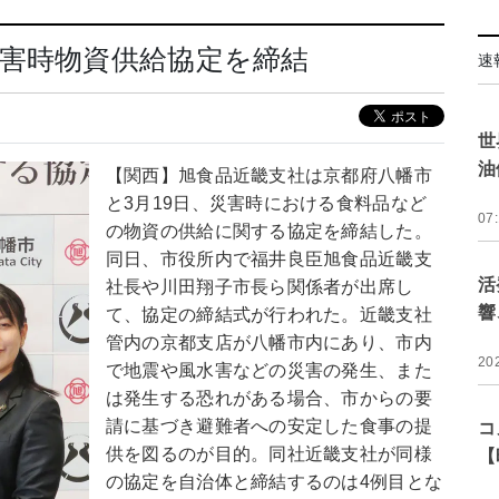
害時物資供給協定を締結
速
世
油
【関西】旭食品近畿支社は京都府八幡市
と3月19日、災害時における食料品など
07
の物資の供給に関する協定を締結した。
同日、市役所内で福井良臣旭食品近畿支
活
社長や川田翔子市長ら関係者が出席し
響
て、協定の締結式が行われた。近畿支社
管内の京都支店が八幡市内にあり、市内
20
で地震や風水害などの災害の発生、また
は発生する恐れがある場合、市からの要
請に基づき避難者への安定した食事の提
コ
供を図るのが目的。同社近畿支社が同様
【
の協定を自治体と締結するのは4例目とな