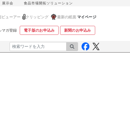
展示会
食品市場開拓ソリューション
面ビューアー
クリッピング
最新の紙面
マイページ
ルマガ登録
電子版のお申込み
新聞のお申込み
検索