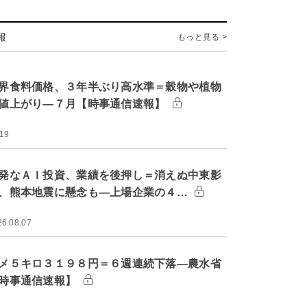
報
もっと見る >
界食料価格、３年半ぶり高水準＝穀物や植物
値上がり―７月【時事通信速報】
:19
発なＡＩ投資、業績を後押し＝消えぬ中東影
、熊本地震に懸念も―上場企業の４…
26.08.07
メ５キロ３１９８円＝６週連続下落―農水省
時事通信速報】