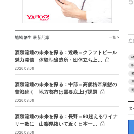
5
地域創生 最新記事
一覧 >
注
酒類流通の未来を探る：近畿＝クラフトビール
魅力発信 体験型醸造所・団体立ち上…
2026.08.08
酒類流通の未来を探る：中部＝高価格帯業態の
苦戦続く 地方都市は需要底上げ課題
2026.08.08
タ
酒類流通の未来を探る：長野＝90超えるワイナ
リー数に 山梨県抜いて近く日本一…
2026.08.08