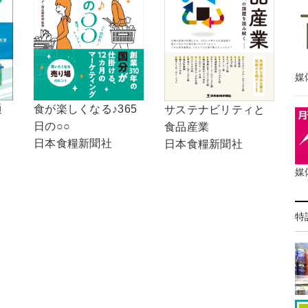
媒
通
食が楽しくなる♪365
サステナビリティと
日の○○
食品産業
日本食糧新聞社
日本食糧新聞社
媒
特