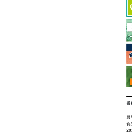
書
最
食
2