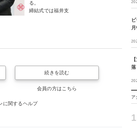
20
る。
締結式では福井支
ビ
月
20
【
落
続きを読む
20
会員の方はこちら
ア
ンに関するヘルプ
1