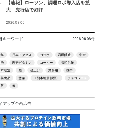
.
【速報】ローソン、調理ロボ導入店を拡
大 先行店で好評
2026.08.06
目キーワード
2026.08.08付
特集
日本アクセス
コラボ
岩田醸造
中食
明治
理研ビタミン
コーヒー
雪印乳業
熊本地震
麺
値上げ
業務用
抹茶
三菱食品
惣菜
〔熊本地震影響〕
チョコレート
海苔
春
イアップ企画広告