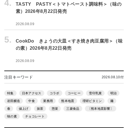
4.
TASTY PASTY＜トマトペースト調味料＞（味の
素）2026年8月22日発売
2026.08.09
5.
CookDo きょうの大皿＜すき焼き肉豆腐用＞（味
の素）2026年8月22日発売
2026.08.09
注目キーワード
2026.08.10付
特集
日本アクセス
コラボ
コーヒー
雪印乳業
明治
岩田醸造
中食
業務用
熊本地震
理研ビタミン
麺
春
値上げ
抹茶
惣菜
三菱食品
〔熊本地震影響〕
味の素
チョコレート