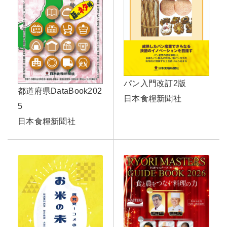
パン入門改訂2版
都道府県DataBook202
日本食糧新聞社
5
日本食糧新聞社