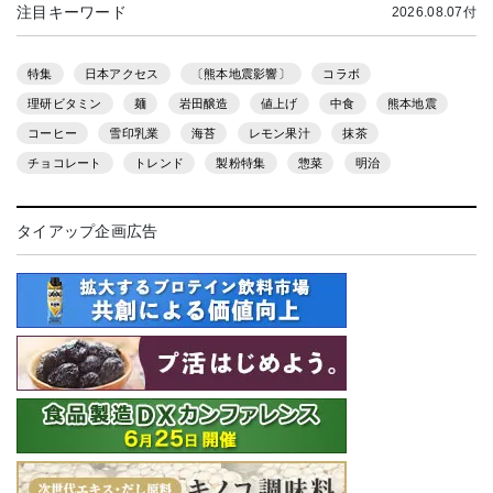
注目キーワード
2026.08.07付
特集
日本アクセス
〔熊本地震影響〕
コラボ
理研ビタミン
麺
岩田醸造
値上げ
中食
熊本地震
コーヒー
雪印乳業
海苔
レモン果汁
抹茶
チョコレート
トレンド
製粉特集
惣菜
明治
タイアップ企画広告