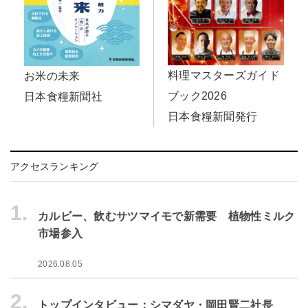
料理マスターズガイド
お米の未来
ブック2026
日本食糧新聞社
日本食糧新聞発行
アクセスランキング
1.
カルビー、飲むサツマイモで新需要 植物性ミルク
市場参入
2026.08.05
2.
トップインタビュー：シマダヤ・岡田賢二社長