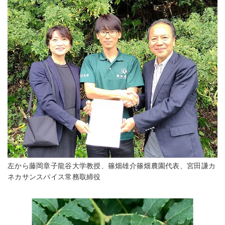
左から藤岡章子龍谷大学教授、篠畑雄介篠畑農園代表、宮田謙カ
ネカサンスパイス常務取締役