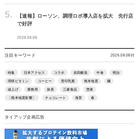
5.
【速報】ローソン、調理ロボ導入店を拡大 先行店
で好評
2026.08.06
注目キーワード
2026.08.08付
特集
日本アクセス
コラボ
岩田醸造
中食
明治
理研ビタミン
コーヒー
雪印乳業
熊本地震
麺
値上げ
業務用
抹茶
三菱食品
惣菜
〔熊本地震影響〕
チョコレート
海苔
春
タイアップ企画広告