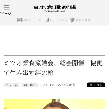
イページ
紙面ビューアー
クリッピング
最新の紙面
ミツオ業食流通会、総会開催 協働
で生み出す絆の輪
2024.04.22 12747号 04面
ニュース
卸・商社