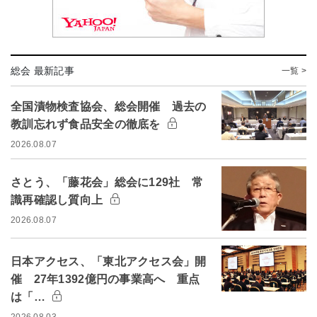
総会 最新記事
一覧 >
全国漬物検査協会、総会開催 過去の
教訓忘れず食品安全の徹底を
2026.08.07
さとう、「藤花会」総会に129社 常
識再確認し質向上
2026.08.07
日本アクセス、「東北アクセス会」開
催 27年1392億円の事業高へ 重点
は「…