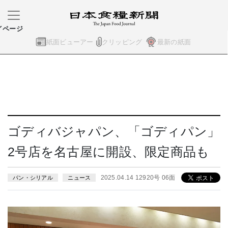
イページ
紙面ビューアー
クリッピング
最新の紙面
ゴディバジャパン、「ゴディパン」
2号店を名古屋に開設、限定商品も
2025.04.14 12920号 06面
パン・シリアル
ニュース