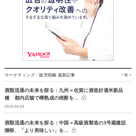
マーケティング・販売戦略 最新記事
一覧 >
酒類流通の未来を探る：九州＝佐賀に酒造好適米新品
種 都内店舗で樽熟成の焼酎を…
2026.08.08
酒類流通の未来を探る：中国＝高級酒製造の3号蔵建設
獺祭、「より美味しい」を…