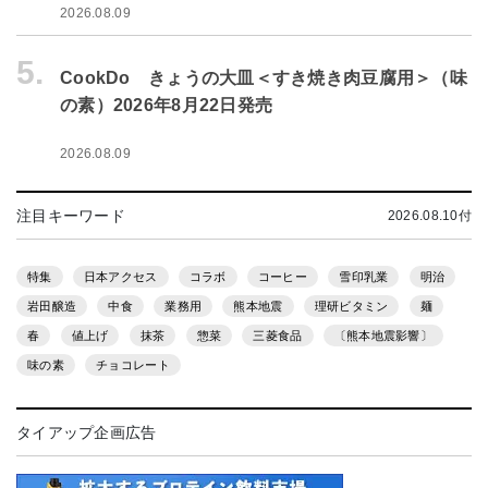
2026.08.09
5.
CookDo きょうの大皿＜すき焼き肉豆腐用＞（味
の素）2026年8月22日発売
2026.08.09
注目キーワード
2026.08.10付
特集
日本アクセス
コラボ
コーヒー
雪印乳業
明治
岩田醸造
中食
業務用
熊本地震
理研ビタミン
麺
春
値上げ
抹茶
惣菜
三菱食品
〔熊本地震影響〕
味の素
チョコレート
タイアップ企画広告