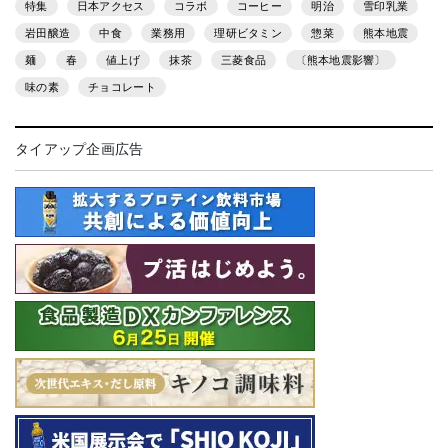
特集
日本アクセス
コラボ
コーヒー
明治
雪印乳業
岩田醸造
中食
業務用
理研ビタミン
惣菜
熊本地震
麺
春
値上げ
抹茶
三菱食品
〔熊本地震影響〕
味の素
チョコレート
タイアップ企画広告