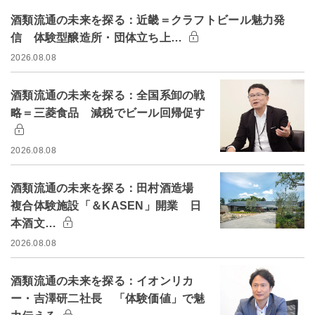
酒類流通の未来を探る：近畿＝クラフトビール魅力発
信 体験型醸造所・団体立ち上…
2026.08.08
酒類流通の未来を探る：全国系卸の戦
略＝三菱食品 減税でビール回帰促す
2026.08.08
酒類流通の未来を探る：田村酒造場
複合体験施設「＆KASEN」開業 日
本酒文…
2026.08.08
酒類流通の未来を探る：イオンリカ
ー・吉澤研二社長 「体験価値」で魅