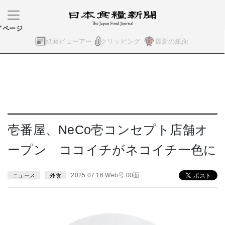
イページ
紙面ビューアー
クリッピング
最新の紙面
壱番屋、NeCo壱コンセプト店舗オ
ープン ココイチがネコイチ一色に
2025.07.16 Web号 00面
ニュース
外食