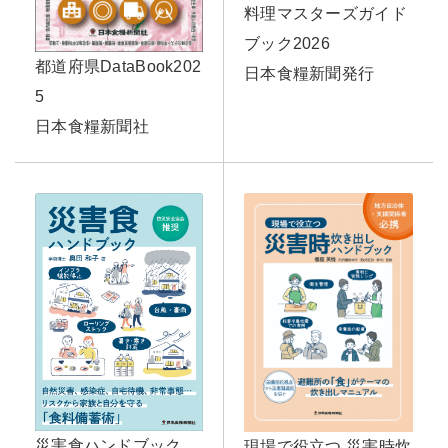
料理マスターズガイド
ブック2026
都道府県DataBook202
日本食糧新聞発行
5
日本食糧新聞社
災害食ハンドブック
現場で役立つ 災害時炊