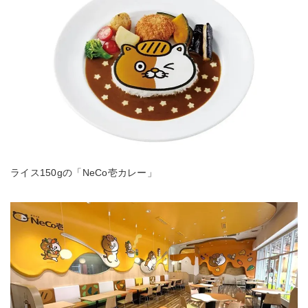
ライス150gの「NeCo壱カレー」