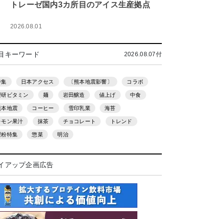
トレーゼ国内3カ所目のアイス生産拠点
2026.08.01
目キーワード
2026.08.07付
特集
日本アクセス
〔熊本地震影響〕
コラボ
理研ビタミン
麺
岩田醸造
値上げ
中食
熊本地震
コーヒー
雪印乳業
海苔
レモン果汁
抹茶
チョコレート
トレンド
製粉特集
惣菜
明治
イアップ企画広告