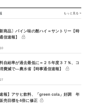
報
もっと見る >
新商品〕パイン味の酎ハイ＝サントリー【時
通信速報】
:10
料自給率が過去最低に＝２５年度３７％、コ
消費減で―農水省【時事通信速報】
:27
速報】アサヒ飲料、「green cola」好調 年
販売目標を4倍に修正