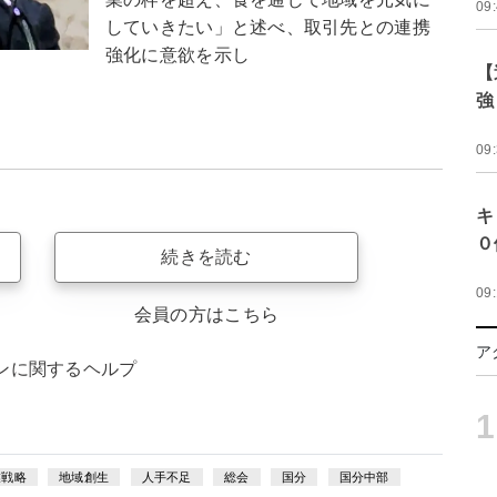
09
していきたい」と述べ、取引先との連携
強化に意欲を示し
【
強
09
キ
０
続きを読む
09
会員の方はこちら
ア
ンに関するヘルプ
1
業戦略
地域創生
人手不足
総会
国分
国分中部