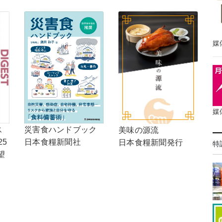
媒
媒
ス
災害食ハンドブック
美味の源流
25
日本食糧新聞社
日本食糧新聞発行
特
望