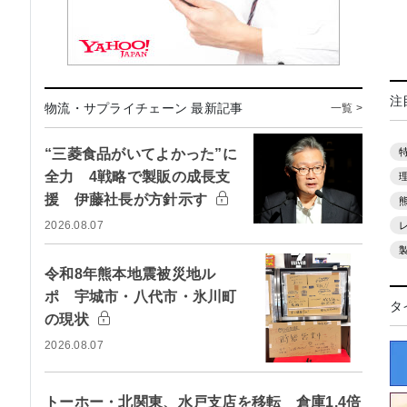
注
物流・サプライチェーン 最新記事
一覧 >
“三菱食品がいてよかった”に
全力 4戦略で製販の成長支
援 伊藤社長が方針示す
2026.08.07
令和8年熊本地震被災地ル
ポ 宇城市・八代市・氷川町
タ
の現状
2026.08.07
トーホー・北関東、水戸支店を移転 倉庫1.4倍