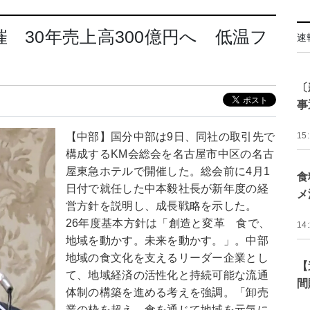
 30年売上高300億円へ 低温フ
速
〔
事
【中部】国分中部は9日、同社の取引先で
15
構成するKM会総会を名古屋市中区の名古
屋東急ホテルで開催した。総会前に4月1
食
日付で就任した中本毅社長が新年度の経
メ
営方針を説明し、成長戦略を示した。
26年度基本方針は「創造と変革 食で、
14
地域を動かす。未来を動かす。」。中部
地域の食文化を支えるリーダー企業とし
【
て、地域経済の活性化と持続可能な流通
間
体制の構築を進める考えを強調。「卸売
業の枠を超え、食を通じて地域を元気に