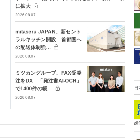
に拡大
2026.08.07
mitaseru JAPAN、新セント
ラルキッチン開設 首都圏へ
の配送体制強…
2026.08.07
ミツカングループ、FAX受発
注をDX 「発注書AI-OCR」
日
で1400件の帳…
2026.08.07
媒