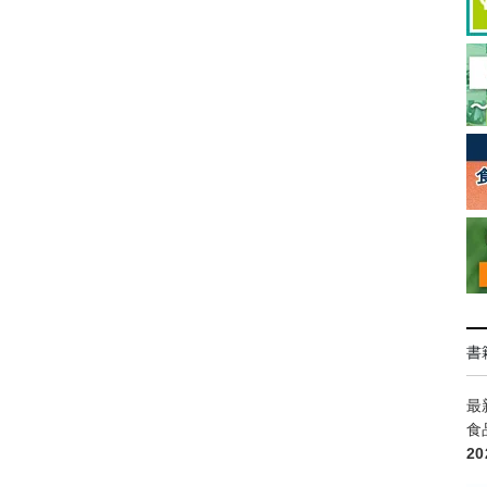
書
最
食
2