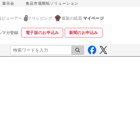
展示会
食品市場開拓ソリューション
面ビューアー
クリッピング
最新の紙面
マイページ
ルマガ登録
電子版のお申込み
新聞のお申込み
検索