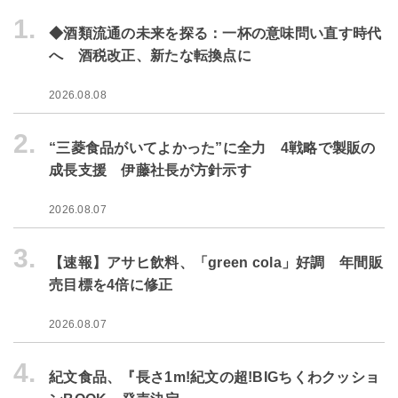
1.
◆酒類流通の未来を探る：一杯の意味問い直す時代
へ 酒税改正、新たな転換点に
2026.08.08
2.
“三菱食品がいてよかった”に全力 4戦略で製販の
成長支援 伊藤社長が方針示す
2026.08.07
3.
【速報】アサヒ飲料、「green cola」好調 年間販
売目標を4倍に修正
2026.08.07
4.
紀文食品、『長さ1m!紀文の超!BIGちくわクッショ