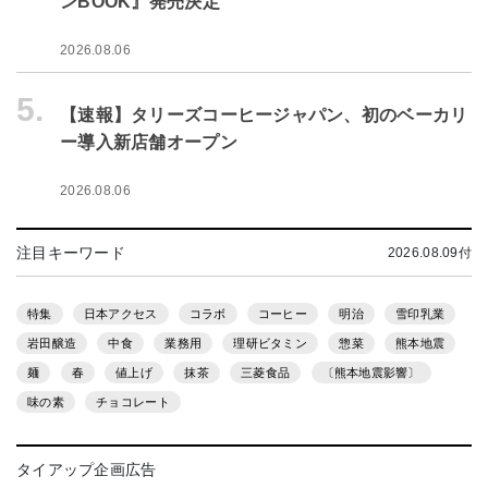
ンBOOK』発売決定
2026.08.06
5.
【速報】タリーズコーヒージャパン、初のベーカリ
ー導入新店舗オープン
2026.08.06
注目キーワード
2026.08.09付
特集
日本アクセス
コラボ
コーヒー
明治
雪印乳業
岩田醸造
中食
業務用
理研ビタミン
惣菜
熊本地震
麺
春
値上げ
抹茶
三菱食品
〔熊本地震影響〕
味の素
チョコレート
タイアップ企画広告