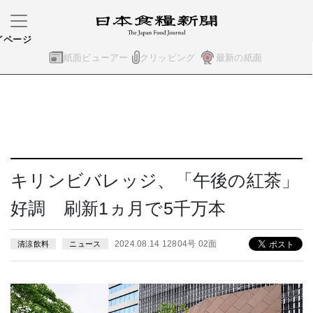
イページ
紙面ビューアー
クリッピング
最新の紙面
キリンビバレッジ、「午後の紅茶」
好調 刷新1ヵ月で5千万本
2024.08.14 12804号 02面
清涼飲料
ニュース