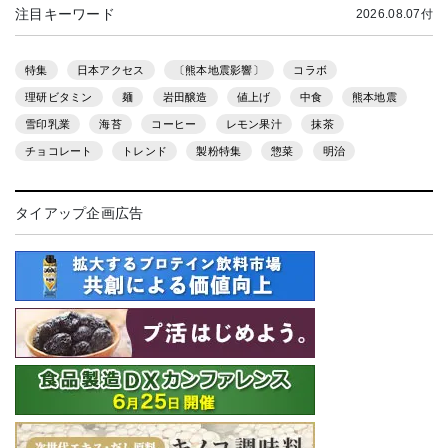
注目キーワード
2026.08.07付
特集
日本アクセス
〔熊本地震影響〕
コラボ
理研ビタミン
麺
岩田醸造
値上げ
中食
熊本地震
雪印乳業
海苔
コーヒー
レモン果汁
抹茶
チョコレート
トレンド
製粉特集
惣菜
明治
タイアップ企画広告