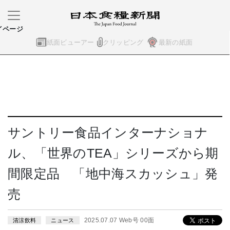
イページ
紙面ビューアー
クリッピング
最新の紙面
サントリー食品インターナショナ
ル、「世界のTEA」シリーズから期
間限定品 「地中海スカッシュ」発
売
2025.07.07 Web号 00面
清涼飲料
ニュース