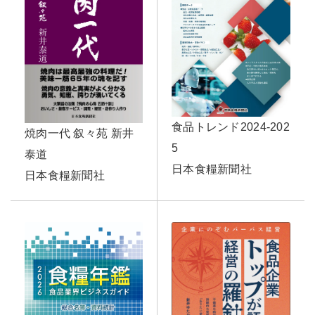
食品トレンド2024-202
焼肉一代 叙々苑 新井
5
泰道
日本食糧新聞社
日本食糧新聞社