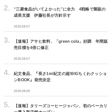
2.
“三菱食品がいてよかった”に全力 4戦略で製販の
成長支援 伊藤社長が方針示す
2026.08.07
3.
【速報】アサヒ飲料、「green cola」好調 年間販
売目標を4倍に修正
2026.08.07
4.
紀文食品、『長さ1m!紀文の超!BIGちくわクッショ
ンBOOK』発売決定
2026.08.06
5.
【速報】タリーズコーヒージャパン、初のベーカリ