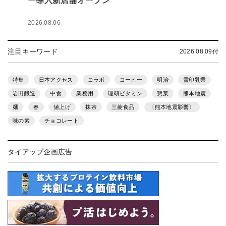
ー導入新店舗オープン
2026.08.06
注目キーワード
2026.08.09付
特集
日本アクセス
コラボ
コーヒー
明治
雪印乳業
岩田醸造
中食
業務用
理研ビタミン
惣菜
熊本地震
麺
春
値上げ
抹茶
三菱食品
〔熊本地震影響〕
味の素
チョコレート
タイアップ企画広告