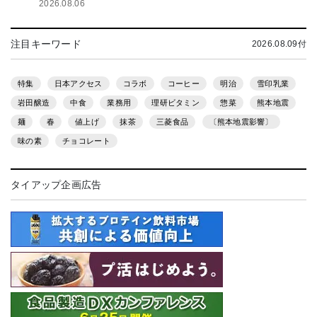
2026.08.06
注目キーワード
2026.08.09付
特集
日本アクセス
コラボ
コーヒー
明治
雪印乳業
岩田醸造
中食
業務用
理研ビタミン
惣菜
熊本地震
麺
春
値上げ
抹茶
三菱食品
〔熊本地震影響〕
味の素
チョコレート
タイアップ企画広告