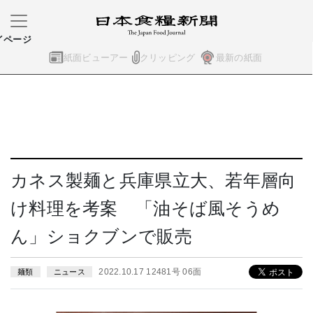
イページ
紙面ビューアー
クリッピング
最新の紙面
カネス製麺と兵庫県立大、若年層向
け料理を考案 「油そば風そうめ
ん」ショクブンで販売
2022.10.17 12481号 06面
麺類
ニュース