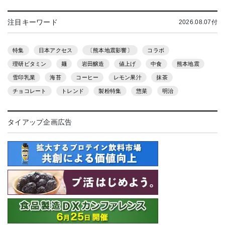
注目キーワード
2026.08.07付
特集
日本アクセス
〔熊本地震影響〕
コラボ
理研ビタミン
麺
岩田醸造
値上げ
中食
熊本地震
雪印乳業
海苔
コーヒー
レモン果汁
抹茶
チョコレート
トレンド
製粉特集
惣菜
明治
タイアップ企画広告