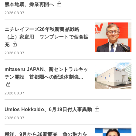
熊本地震、操業再開へ
2026.08.07
ニチレイフーズ26年秋新商品戦略
（上）家庭用 ワンプレートで個食拡
充
2026.08.07
mitaseru JAPAN、新セントラルキッ
チン開設 首都圏への配送体制強…
2026.08.07
Umios Hokkaido、6月19日付人事異動
2026.08.07
極洋、9月から36新商品 魚の魅力を