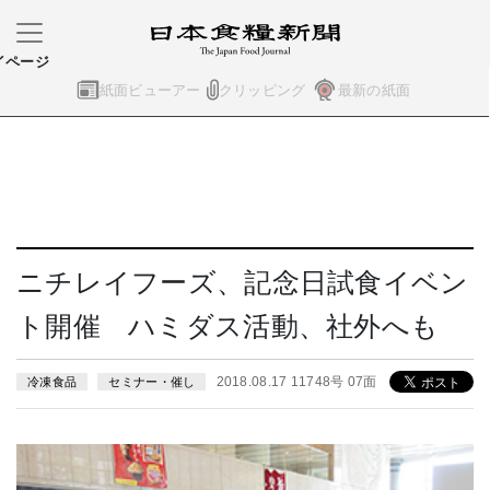
イページ
紙面ビューアー
クリッピング
最新の紙面
ニチレイフーズ、記念日試食イベン
ト開催 ハミダス活動、社外へも
2018.08.17 11748号 07面
冷凍食品
セミナー・催し