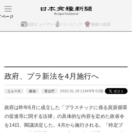
イページ
紙面ビューアー
クリッピング
最新の紙面
政府、プラ新法を4月施行へ
2022.01.19 12349号 02面
ニュース
総合
官公庁
政府は昨年6月に成立した「プラスチックに係る資源循環
の促進等に関する法律」の具体的な内容を定めた政省令
を14日、閣議決定した。4月から施行される。「特定プ