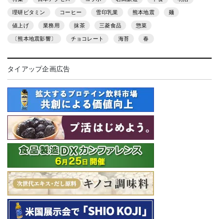
理研ビタミン
コーヒー
雪印乳業
熊本地震
麺
値上げ
業務用
抹茶
三菱食品
惣菜
〔熊本地震影響〕
チョコレート
海苔
春
タイアップ企画広告