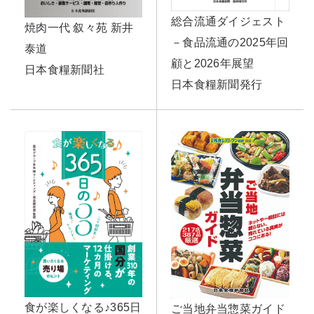
総合流通ダイジェスト
焼肉一代 叙々苑 新井
－食品流通の2025年回
泰道
顧と2026年展望
日本食糧新聞社
日本食糧新聞発行
食が楽しくなる♪365日
ご当地弁当惣菜ガイド