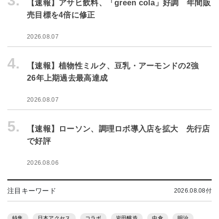
3.
【速報】アサヒ飲料、「green cola」好調 年間販
売目標を4倍に修正
2026.08.07
4.
【速報】植物性ミルク、豆乳・アーモンドの2強
26年上期過去最高達成
2026.08.07
5.
【速報】ローソン、調理ロボ導入店を拡大 先行店
で好評
2026.08.06
注目キーワード
2026.08.08付
特集
日本アクセス
コラボ
岩田醸造
中食
明治