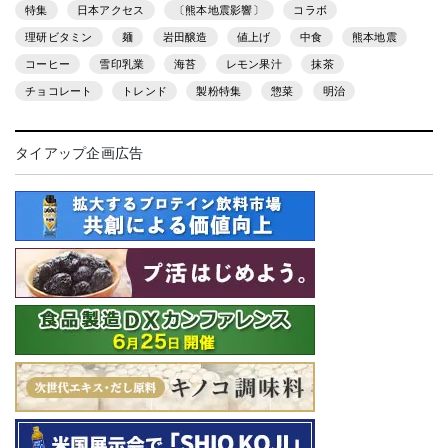
特集
日本アクセス
〔熊本地震影響〕
コラボ
理研ビタミン
麺
岩田醸造
値上げ
中食
熊本地震
コーヒー
雪印乳業
海苔
レモン果汁
抹茶
チョコレート
トレンド
製粉特集
惣菜
明治
タイアップ企画広告