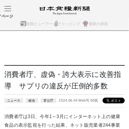
イページ
紙面ビューアー
クリッピング
最新の紙面
消費者庁、虚偽・誇大表示に改善指
導 サプリの違反が圧倒的多数
2024.06.04 Web号 00面
ニュース
総合
官公庁
消費者庁は3日、今年1～3月にインターネット上の健康
食品の表示監視を行った結果、ネット販売業者244事業