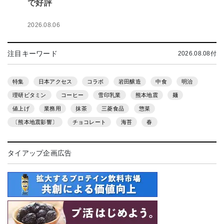
で好評
2026.08.06
注目キーワード
2026.08.08付
特集
日本アクセス
コラボ
岩田醸造
中食
明治
理研ビタミン
コーヒー
雪印乳業
熊本地震
麺
値上げ
業務用
抹茶
三菱食品
惣菜
〔熊本地震影響〕
チョコレート
海苔
春
タイアップ企画広告