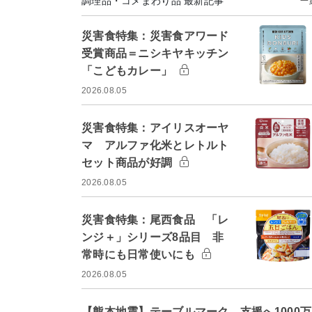
調理品・コメまわり品 最新記事
一
災害食特集：災害食アワード
受賞商品＝ニシキヤキッチン
「こどもカレー」
2026.08.05
災害食特集：アイリスオーヤ
マ アルファ化米とレトルト
セット商品が好調
2026.08.05
災害食特集：尾西食品 「レ
ンジ＋」シリーズ8品目 非
常時にも日常使いにも
2026.08.05
【熊本地震】テーブルマーク、支援へ1000