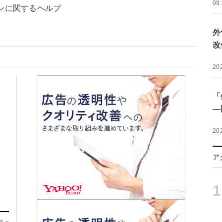
09
ンに関するヘルプ
外
改
20
「
―
20
ア
1