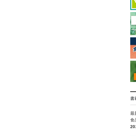
書
最
食
2