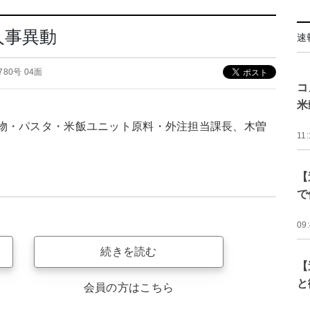
人事異動
速
2780号 04面
コ
米
物・パスタ・米飯ユニット原料・外注担当課長、木曽
11:
【
で
09
続きを読む
【
と
会員の方はこちら