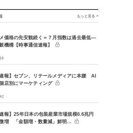
報
もっと見る >
メ価格の先安観続く＝７月指数は過去最低―
穀機構【時事通信速報】
18
速報】セブン、リテールメディアに本腰 AI
個店別にマーケティング
:42
速報】25年日本の包装産業市場規模6.6兆円
微増 「金額増・数量減」鮮明…