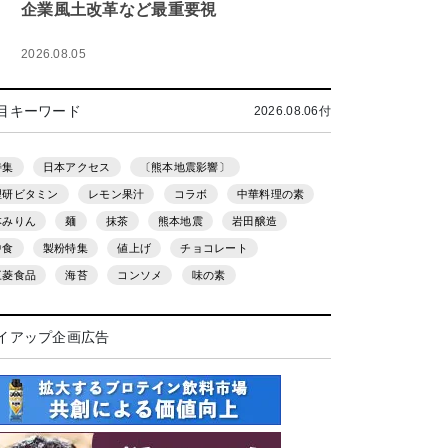
企業風土改革など最重要視
2026.08.05
目キーワード
2026.08.06付
特集
日本アクセス
〔熊本地震影響〕
理研ビタミン
レモン果汁
コラボ
中華料理の素
本みりん
麺
抹茶
熊本地震
岩田醸造
中食
製粉特集
値上げ
チョコレート
三菱食品
海苔
コンソメ
味の素
イアップ企画広告