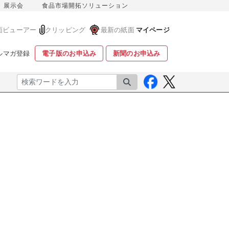
展示会
食品市場開拓ソリューション
面ビューアー
クリッピング
最新の紙面
マイページ
ルマガ登録
電子版のお申込み
新聞のお申込み
検索