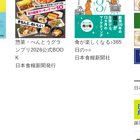
食が楽しくなる♪365
惣菜・べんとうグラ
日の○○
ンプリ2026公式BOO
日本食糧新聞社
K
日本食糧新聞発行
日
媒