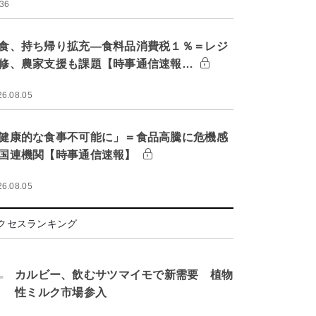
:36
食、持ち帰り拡充―食料品消費税１％＝レジ
修、農家支援も課題【時事通信速報…
26.08.05
健康的な食事不可能に」＝食品高騰に危機感
国連機関【時事通信速報】
26.08.05
クセスランキング
.
カルビー、飲むサツマイモで新需要 植物
性ミルク市場参入