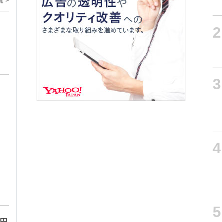
覧 >
2
3
4
5
万円