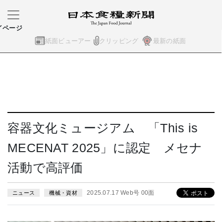
イページ
紙面ビューアー
クリッピング
最新の紙面
容器文化ミュージアム 「This is
MECENAT 2025」に認定 メセナ
活動で高評価
2025.07.17 Web号 00面
ニュース
機械・資材