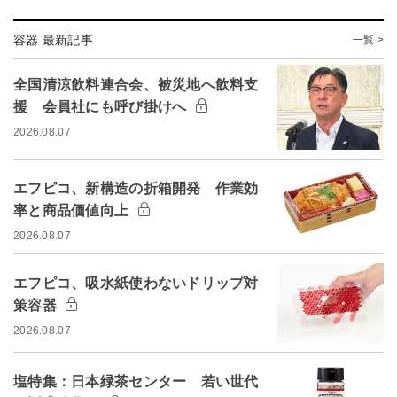
容器 最新記事
一覧 >
全国清涼飲料連合会、被災地へ飲料支
援 会員社にも呼び掛けへ
2026.08.07
エフピコ、新構造の折箱開発 作業効
率と商品価値向上
2026.08.07
エフピコ、吸水紙使わないドリップ対
策容器
2026.08.07
塩特集：日本緑茶センター 若い世代