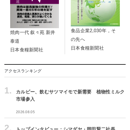
食品企業2,030年，そ
焼肉一代 叙々苑 新井
の先へ
泰道
日本食糧新聞社
日本食糧新聞社
アクセスランキング
1.
カルビー、飲むサツマイモで新需要 植物性ミルク
市場参入
2026.08.05
2.
トップインタビュー：シマダヤ・岡田賢二社長