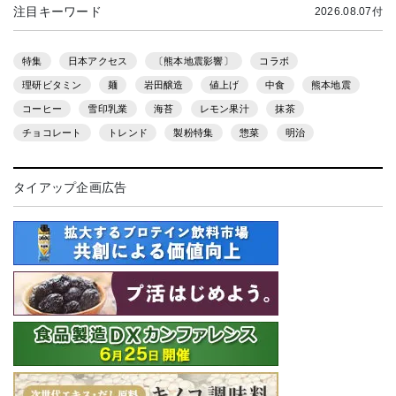
注目キーワード
2026.08.07付
特集
日本アクセス
〔熊本地震影響〕
コラボ
理研ビタミン
麺
岩田醸造
値上げ
中食
熊本地震
コーヒー
雪印乳業
海苔
レモン果汁
抹茶
チョコレート
トレンド
製粉特集
惣菜
明治
タイアップ企画広告