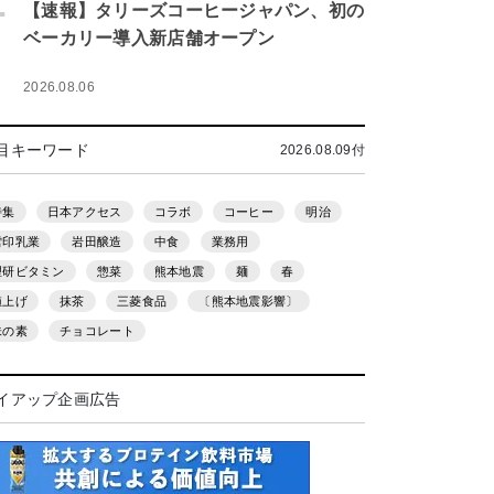
.
【速報】タリーズコーヒージャパン、初の
ベーカリー導入新店舗オープン
2026.08.06
目キーワード
2026.08.09付
特集
日本アクセス
コラボ
コーヒー
明治
雪印乳業
岩田醸造
中食
業務用
理研ビタミン
惣菜
熊本地震
麺
春
値上げ
抹茶
三菱食品
〔熊本地震影響〕
味の素
チョコレート
イアップ企画広告