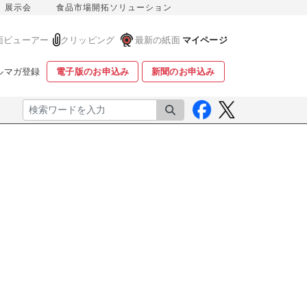
展示会
食品市場開拓ソリューション
面ビューアー
クリッピング
最新の紙面
マイページ
ルマガ登録
電子版のお申込み
新聞のお申込み
検索