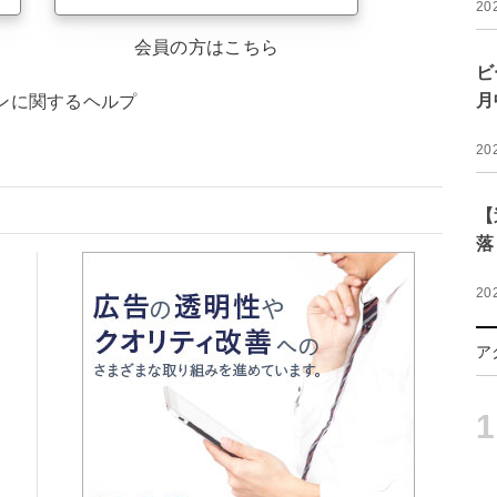
20
会員の方はこちら
ビ
月
ンに関するヘルプ
20
【
落
20
ア
1