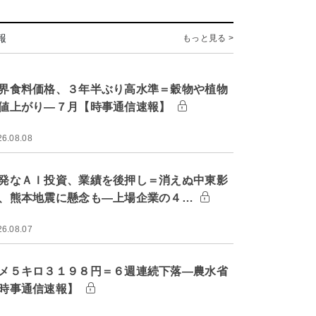
報
もっと見る >
界食料価格、３年半ぶり高水準＝穀物や植物
値上がり―７月【時事通信速報】
26.08.08
発なＡＩ投資、業績を後押し＝消えぬ中東影
、熊本地震に懸念も―上場企業の４…
26.08.07
メ５キロ３１９８円＝６週連続下落―農水省
時事通信速報】