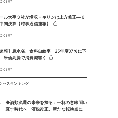
26.08.07
ール大手３社が増収＝キリンは上方修正―６
中間決算【時事通信速報】
26.08.07
速報】農水省、食料自給率 25年度37％に下
 米価高騰で消費減響く
26.08.07
クセスランキング
.
◆酒類流通の未来を探る：一杯の意味問い
直す時代へ 酒税改正、新たな転換点に