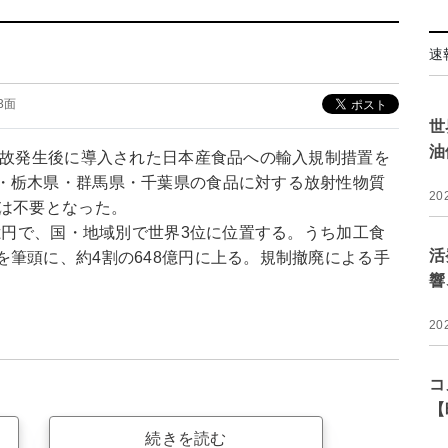
速
03面
世
油
事故発生後に導入された日本産食品への輸入規制措置を
・栃木県・群馬県・千葉県の食品に対する放射性物質
20
書は不要となった。
3億円で、国・地域別で世界3位に位置する。うち加工食
活
筆頭に、約4割の648億円に上る。規制撤廃による手
響
20
コ
【
続きを読む