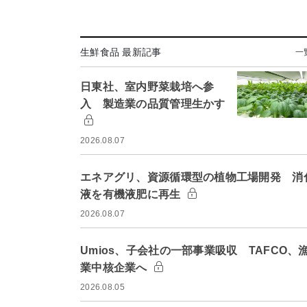
生鮮食品 最新記事
一
日東社、室内野菜栽培へ参
入 製造業の品質管理生かす
2026.08.07
エネアグリ、資源循環型の植物工場開発 消
液を有機液肥に再生
2026.08.07
Umios、子会社の一部事業吸収 TAFCO、
業中核企業へ
2026.08.05