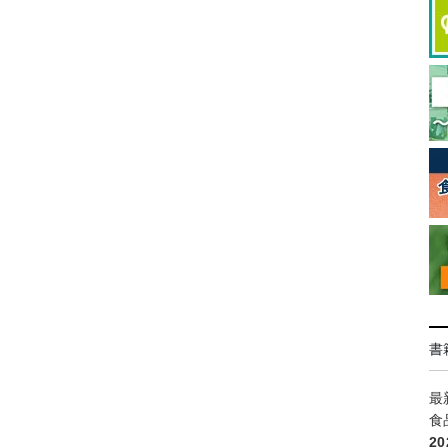
書
最
食
2