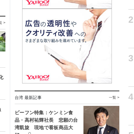
2
覧 >
3
化
4
台湾 最新記事
一覧 >
漁
ビーフン特集：ケンミン食
品・高村祐輝社長 悲願の台
湾凱旋 現地で看板商品大