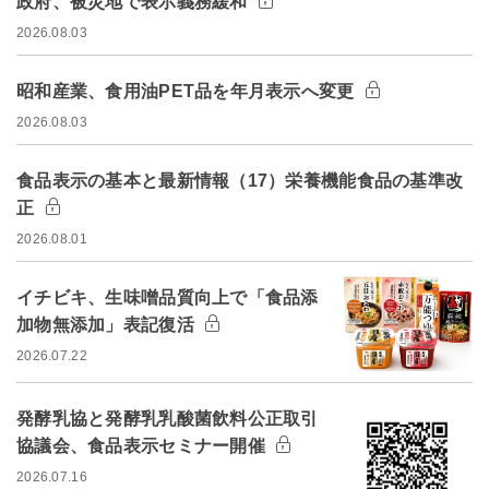
政府、被災地で表示義務緩和
2026.08.03
昭和産業、食用油PET品を年月表示へ変更
2026.08.03
食品表示の基本と最新情報（17）栄養機能食品の基準改
正
2026.08.01
イチビキ、生味噌品質向上で「食品添
加物無添加」表記復活
2026.07.22
発酵乳協と発酵乳乳酸菌飲料公正取引
協議会、食品表示セミナー開催
2026.07.16