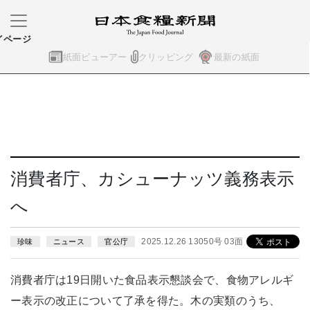
イページ
紙面ビューアー
クリッピング
最新の紙面
消費者庁、カシューナッツ義務表示
へ
2025.12.26 13050号 03面
珍味
ニュース
官公庁
消費者庁は19日開いた食品表示懇談会で、食物アレルギ
ー表示の改正について了承を得た。木の実類のうち、