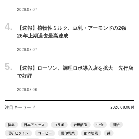
2026.08.07
4.
【速報】植物性ミルク、豆乳・アーモンドの2強
26年上期過去最高達成
2026.08.07
5.
【速報】ローソン、調理ロボ導入店を拡大 先行店
で好評
2026.08.06
注目キーワード
2026.08.08付
特集
日本アクセス
コラボ
岩田醸造
中食
明治
理研ビタミン
コーヒー
雪印乳業
熊本地震
麺