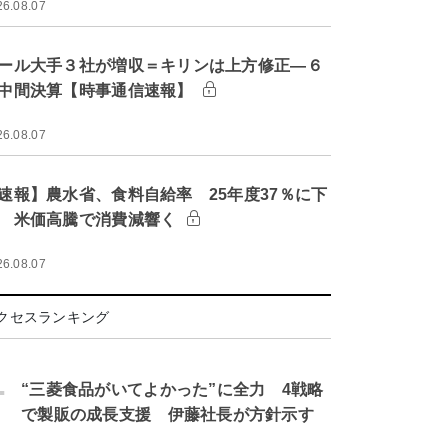
26.08.07
ール大手３社が増収＝キリンは上方修正―６
中間決算【時事通信速報】
26.08.07
速報】農水省、食料自給率 25年度37％に下
 米価高騰で消費減響く
26.08.07
クセスランキング
.
“三菱食品がいてよかった”に全力 4戦略
で製販の成長支援 伊藤社長が方針示す