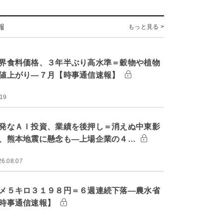
報
もっと見る >
界食料価格、３年半ぶり高水準＝穀物や植物
値上がり―７月【時事通信速報】
:19
発なＡＩ投資、業績を後押し＝消えぬ中東影
、熊本地震に懸念も―上場企業の４…
26.08.07
メ５キロ３１９８円＝６週連続下落―農水省
時事通信速報】