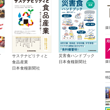
媒
イ
災害食ハンドブック
サステナビリティと
媒
日本食糧新聞社
食品産業
日本食糧新聞社
特