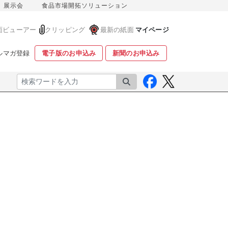
展示会
食品市場開拓ソリューション
面ビューアー
クリッピング
最新の紙面
マイページ
ルマガ登録
電子版のお申込み
新聞のお申込み
検索