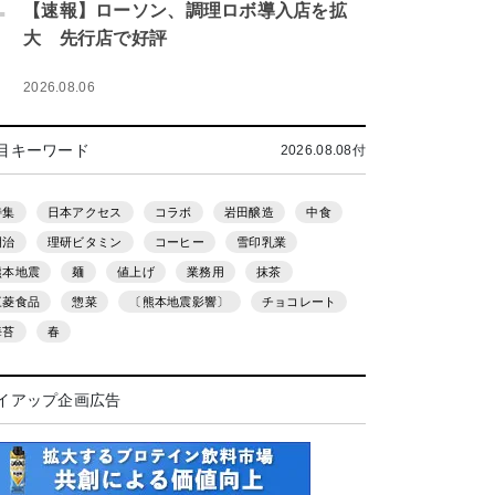
.
【速報】ローソン、調理ロボ導入店を拡
大 先行店で好評
2026.08.06
目キーワード
2026.08.08付
特集
日本アクセス
コラボ
岩田醸造
中食
明治
理研ビタミン
コーヒー
雪印乳業
熊本地震
麺
値上げ
業務用
抹茶
三菱食品
惣菜
〔熊本地震影響〕
チョコレート
海苔
春
イアップ企画広告