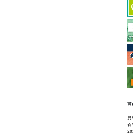
書
最
食
2