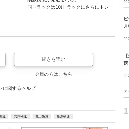
20
同トラックは10tトラックにさらにトレー
ビ
月
20
【
続きを読む
落
会員の方はこちら
20
ンに関するヘルプ
ア
1
環境
共同物流
亀田製菓
新潟輸送