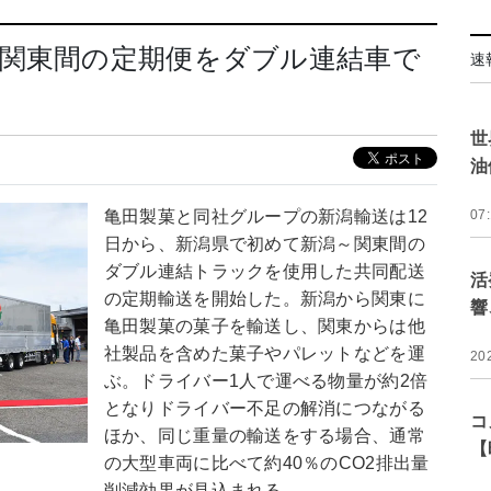
～関東間の定期便をダブル連結車で
速
世
油
亀田製菓と同社グループの新潟輸送は12
07
日から、新潟県で初めて新潟～関東間の
ダブル連結トラックを使用した共同配送
活
の定期輸送を開始した。新潟から関東に
響
亀田製菓の菓子を輸送し、関東からは他
社製品を含めた菓子やパレットなどを運
20
ぶ。ドライバー1人で運べる物量が約2倍
となりドライバー不足の解消につながる
コ
ほか、同じ重量の輸送をする場合、通常
【
の大型車両に比べて約40％のCO2排出量
削減効果が見込まれる。