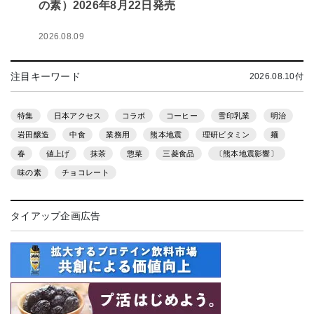
の素）2026年8月22日発売
2026.08.09
注目キーワード
2026.08.10付
特集
日本アクセス
コラボ
コーヒー
雪印乳業
明治
岩田醸造
中食
業務用
熊本地震
理研ビタミン
麺
春
値上げ
抹茶
惣菜
三菱食品
〔熊本地震影響〕
味の素
チョコレート
タイアップ企画広告