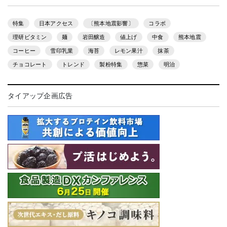
特集
日本アクセス
〔熊本地震影響〕
コラボ
理研ビタミン
麺
岩田醸造
値上げ
中食
熊本地震
コーヒー
雪印乳業
海苔
レモン果汁
抹茶
チョコレート
トレンド
製粉特集
惣菜
明治
タイアップ企画広告