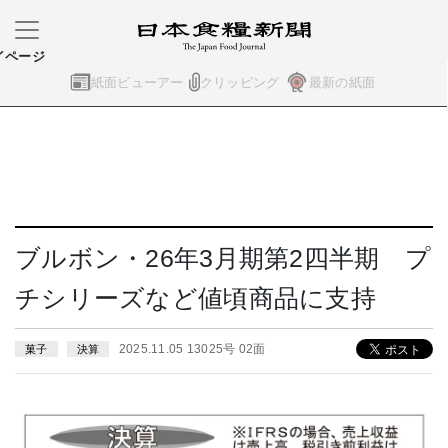
イページ
紙面ビューアー
クリッピング
最新の紙面
ブルボン・26年3月期第2四半期 プ
チシリーズなど値頃商品に支持
2025.11.05 13025号 02面
菓子
決算