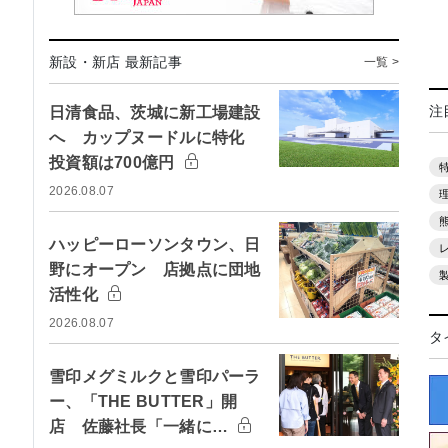
新設・新店 最新記事
一覧 >
注
日清食品、茨城に新工場建設
へ カップヌードルに特化
投資額は700億円
2026.08.07
ハッピーローソンタウン、日
野にオープン 店拠点に団地
活性化
2026.08.07
タ
雪印メグミルクと雪印パーラ
ー、「THE BUTTER」開
店 佐藤社長「一緒に…