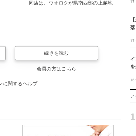
17
同店は、ウオロクが県南西部の上越地
【
落
17
続きを読む
イ
を
会員の方はこちら
16
ンに関するヘルプ
ア
1