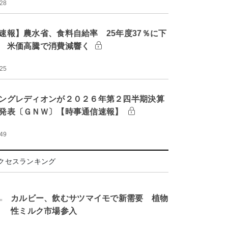
:28
速報】農水省、食料自給率 25年度37％に下
 米価高騰で消費減響く
:25
ングレディオンが２０２６年第２四半期決算
発表〔ＧＮＷ〕【時事通信速報】
:49
クセスランキング
.
カルビー、飲むサツマイモで新需要 植物
性ミルク市場参入