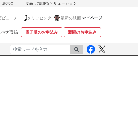
展示会
食品市場開拓ソリューション
面ビューアー
クリッピング
最新の紙面
マイページ
ルマガ登録
電子版のお申込み
新聞のお申込み
検索