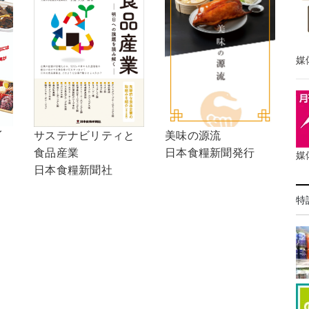
媒
イ
サステナビリティと
美味の源流
食品産業
日本食糧新聞発行
媒
日本食糧新聞社
特