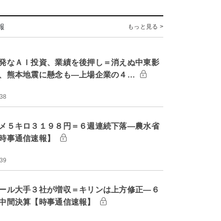
報
もっと見る >
発なＡＩ投資、業績を後押し＝消えぬ中東影
、熊本地震に懸念も―上場企業の４…
:38
メ５キロ３１９８円＝６週連続下落―農水省
時事通信速報】
:39
ール大手３社が増収＝キリンは上方修正―６
中間決算【時事通信速報】