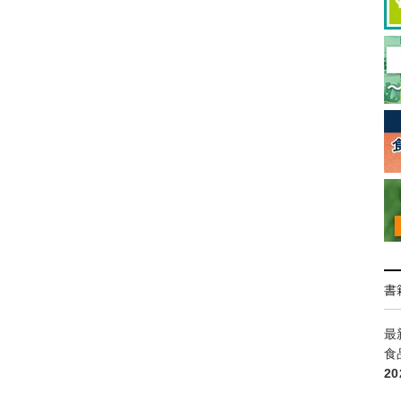
書
最
食
2