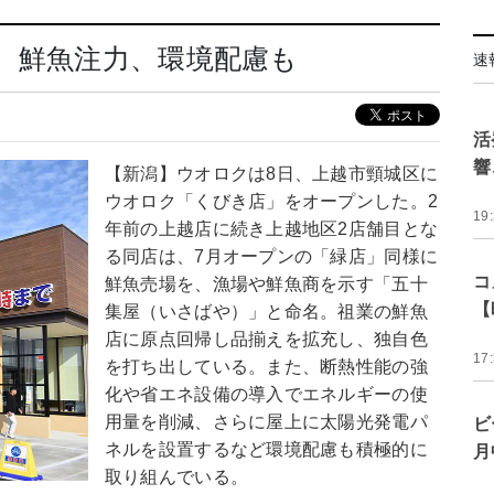
 鮮魚注力、環境配慮も
速
活
響
【新潟】ウオロクは8日、上越市頸城区に
ウオロク「くびき店」をオープンした。2
19
年前の上越店に続き上越地区2店舗目とな
る同店は、7月オープンの「緑店」同様に
コ
鮮魚売場を、漁場や鮮魚商を示す「五十
【
集屋（いさばや）」と命名。祖業の鮮魚
店に原点回帰し品揃えを拡充し、独自色
17
を打ち出している。また、断熱性能の強
化や省エネ設備の導入でエネルギーの使
用量を削減、さらに屋上に太陽光発電パ
ビ
ネルを設置するなど環境配慮も積極的に
月
取り組んでいる。