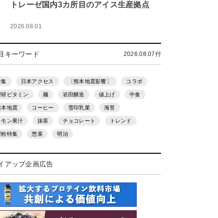
トレーゼ国内3カ所目のアイス生産拠点
2026.08.01
目キーワード
2026.08.07付
特集
日本アクセス
〔熊本地震影響〕
コラボ
理研ビタミン
麺
岩田醸造
値上げ
中食
熊本地震
コーヒー
雪印乳業
海苔
レモン果汁
抹茶
チョコレート
トレンド
製粉特集
惣菜
明治
イアップ企画広告