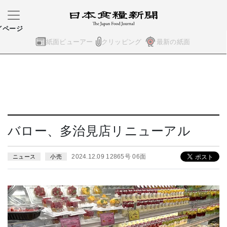
イページ
紙面ビューアー
クリッピング
最新の紙面
バロー、多治見店リニューアル
2024.12.09 12865号 06面
ニュース
小売