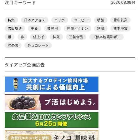
注目キーワード
2026.08.09付
特集
日本アクセス
コラボ
コーヒー
明治
雪印乳業
岩田醸造
中食
業務用
理研ビタミン
惣菜
熊本地震
麺
春
値上げ
抹茶
三菱食品
〔熊本地震影響〕
味の素
チョコレート
タイアップ企画広告