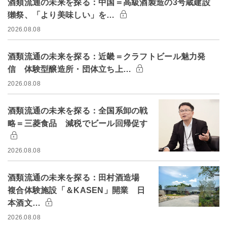
酒類流通の未来を探る：中国＝高級酒製造の3号蔵建設
獺祭、「より美味しい」を…
2026.08.08
酒類流通の未来を探る：近畿＝クラフトビール魅力発
信 体験型醸造所・団体立ち上…
2026.08.08
酒類流通の未来を探る：全国系卸の戦
略＝三菱食品 減税でビール回帰促す
2026.08.08
酒類流通の未来を探る：田村酒造場
複合体験施設「＆KASEN」開業 日
本酒文…
2026.08.08