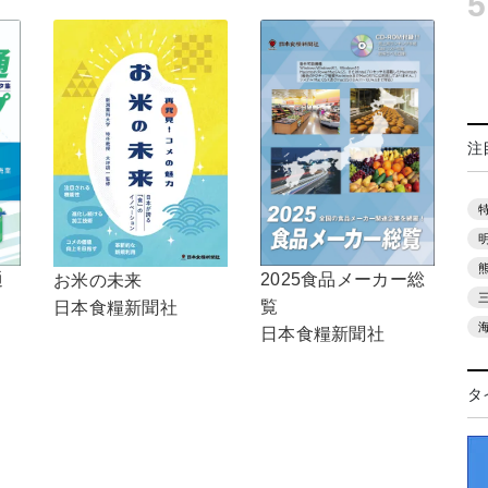
5
注
通
2025食品メーカー総
お米の未来
覧
日本食糧新聞社
日本食糧新聞社
タ