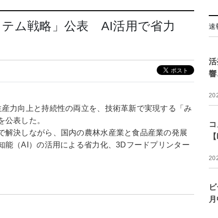
テム戦略」公表 AI活用で省力
速
活
響
20
生産力向上と持続性の両立を、技術革新で実現する「み
を公表した。
コ
で解決しながら、国内の農林水産業と食品産業の発展
【
能（AI）の活用による省力化、3Dフードプリンター
20
ビ
月