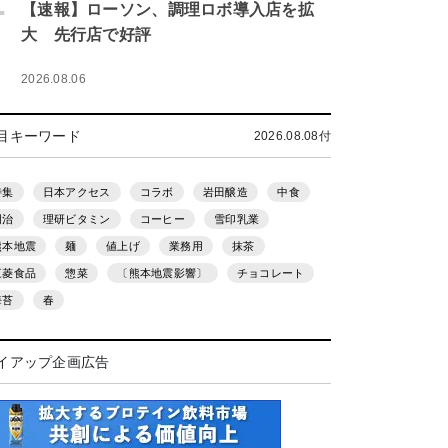
.
【速報】ローソン、調理ロボ導入店を拡
大 先行店で好評
2026.08.06
目キーワード
2026.08.08付
特集
日本アクセス
コラボ
岩田醸造
中食
明治
理研ビタミン
コーヒー
雪印乳業
熊本地震
麺
値上げ
業務用
抹茶
三菱食品
惣菜
〔熊本地震影響〕
チョコレート
海苔
春
イアップ企画広告