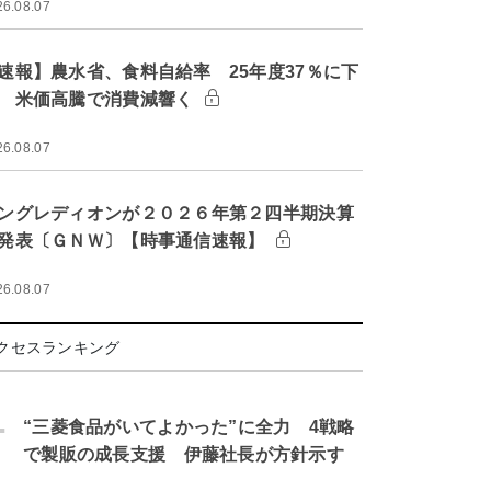
26.08.07
速報】農水省、食料自給率 25年度37％に下
 米価高騰で消費減響く
26.08.07
ングレディオンが２０２６年第２四半期決算
発表〔ＧＮＷ〕【時事通信速報】
26.08.07
クセスランキング
.
“三菱食品がいてよかった”に全力 4戦略
で製販の成長支援 伊藤社長が方針示す