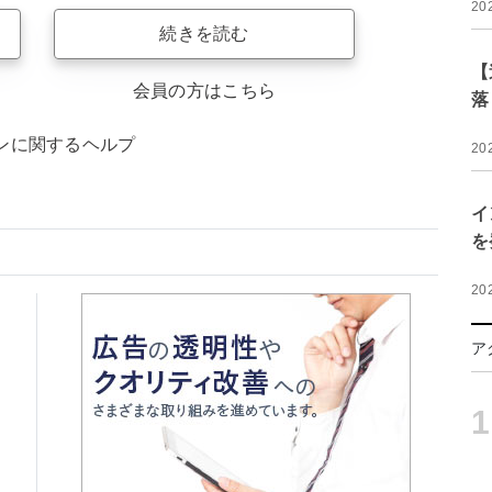
20
続きを読む
【
会員の方はこちら
落
ンに関するヘルプ
20
イ
を
20
ア
1