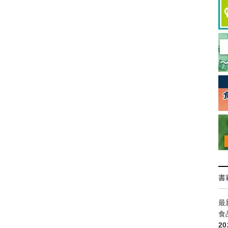
書
最
食
2