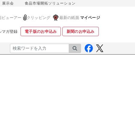
展示会
食品市場開拓ソリューション
面ビューアー
クリッピング
最新の紙面
マイページ
ルマガ登録
電子版のお申込み
新聞のお申込み
検索