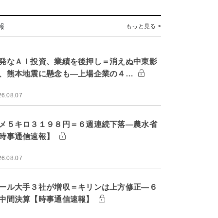
報
もっと見る >
発なＡＩ投資、業績を後押し＝消えぬ中東影
、熊本地震に懸念も―上場企業の４…
26.08.07
メ５キロ３１９８円＝６週連続下落―農水省
時事通信速報】
26.08.07
ール大手３社が増収＝キリンは上方修正―６
中間決算【時事通信速報】