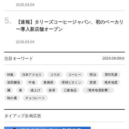
2026.08.06
5.
【速報】タリーズコーヒージャパン、初のベーカリ
ー導入新店舗オープン
2026.08.06
注目キーワード
2026.08.09付
特集
日本アクセス
コラボ
コーヒー
明治
雪印乳業
岩田醸造
中食
業務用
理研ビタミン
惣菜
熊本地震
麺
春
値上げ
抹茶
三菱食品
〔熊本地震影響〕
味の素
チョコレート
タイアップ企画広告