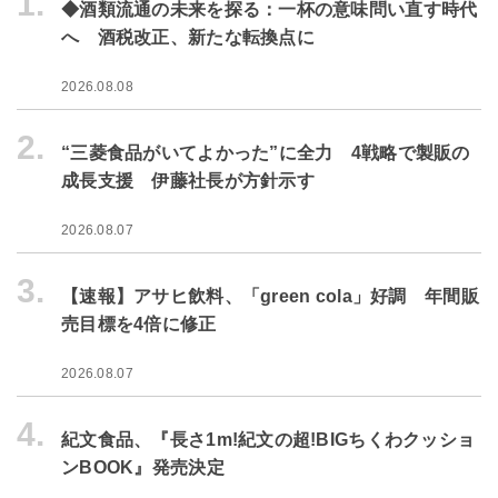
1.
◆酒類流通の未来を探る：一杯の意味問い直す時代
へ 酒税改正、新たな転換点に
2026.08.08
2.
“三菱食品がいてよかった”に全力 4戦略で製販の
成長支援 伊藤社長が方針示す
2026.08.07
3.
【速報】アサヒ飲料、「green cola」好調 年間販
売目標を4倍に修正
2026.08.07
4.
紀文食品、『長さ1m!紀文の超!BIGちくわクッショ
ンBOOK』発売決定