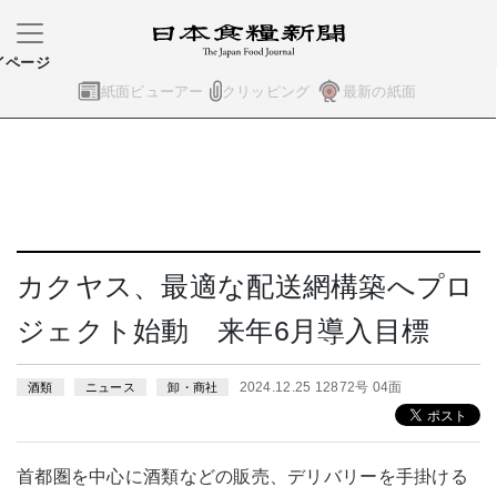
イページ
紙面ビューアー
クリッピング
最新の紙面
カクヤス、最適な配送網構築へプロ
ジェクト始動 来年6月導入目標
2024.12.25 12872号 04面
酒類
ニュース
卸・商社
首都圏を中心に酒類などの販売、デリバリーを手掛ける