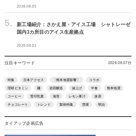
2026.08.05
5.
新工場紹介：さかえ屋・アイス工場 シャトレーゼ
国内3カ所目のアイス生産拠点
2026.08.01
注目キーワード
2026.08.07付
特集
日本アクセス
〔熊本地震影響〕
コラボ
理研ビタミン
麺
岩田醸造
値上げ
中食
熊本地震
コーヒー
雪印乳業
海苔
レモン果汁
抹茶
チョコレート
トレンド
製粉特集
惣菜
明治
タイアップ企画広告