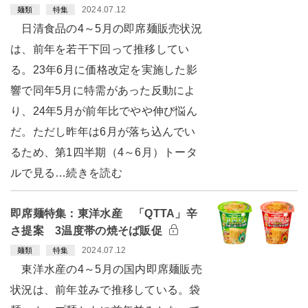
2024.07.12
麺類
特集
日清食品の4～5月の即席麺販売状況
は、前年を若干下回って推移してい
る。23年6月に価格改定を実施した影
響で同年5月に特需があった反動によ
り、24年5月が前年比でやや伸び悩ん
だ。ただし昨年は6月が落ち込んでい
るため、第1四半期（4～6月）トータ
ルで見る…続きを読む
即席麺特集：東洋水産 「QTTA」辛
さ提案 3温度帯の焼そば販促
2024.07.12
麺類
特集
東洋水産の4～5月の国内即席麺販売
状況は、前年並みで推移している。袋