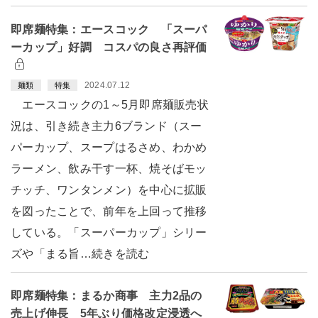
即席麺特集：エースコック 「スーパ
ーカップ」好調 コスパの良さ再評価
2024.07.12
麺類
特集
エースコックの1～5月即席麺販売状
況は、引き続き主力6ブランド（スー
パーカップ、スープはるさめ、わかめ
ラーメン、飲み干す一杯、焼そばモッ
チッチ、ワンタンメン）を中心に拡販
を図ったことで、前年を上回って推移
している。「スーパーカップ」シリー
ズや「まる旨…続きを読む
即席麺特集：まるか商事 主力2品の
売上げ伸長 5年ぶり価格改定浸透へ