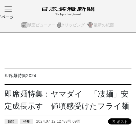
イページ
紙面ビューアー
クリッピング
最新の紙面
即席麺特集2024
即席麺特集：ヤマダイ 「凄麺」安
定成長示す 値頃感受けたフライ麺
2024.07.12 12788号 09面
麺類
特集