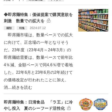
◆即席麺特集：価値提案で購買意欲を
刺激 数量での拡大を
2024.07.12
麺類
特集
即席麺市場は、数量ベースでの拡大
に向けて、正念場の一年となりそう
だ。23年度（23年4月～24年3月）の
即席麺総需要は、数量ベースで前年比
4％減、金額ベースで同4.6％増で着地
した。22年6月と23年6月の2年続けて
の価格改定が行われたことに加え、
消…続きを読む
即席麺特集：日清食品 「ラ王」に冷
やし投入 夏のシーフード活性化