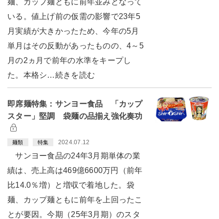
麺、カップ麺ともに前年並みとなって
いる。値上げ前の仮需の影響で23年5
月実績が大きかったため、今年の5月
単月はその反動があったものの、4～5
月の2ヵ月で前年の水準をキープし
た。本格シ…続きを読む
即席麺特集：サンヨー食品 「カップ
スター」堅調 袋麺の品揃え強化奏功
2024.07.12
麺類
特集
サンヨー食品の24年3月期単体の業
績は、売上高は469億6600万円（前年
比14.0％増）と増収で着地した。袋
麺、カップ麺ともに前年を上回ったこ
とが要因。今期（25年3月期）のスタ