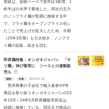
実績は、金額ベースで前年比1桁増、1
桁半ばの水準で着地した。同社の主力
のノンフライ麺が堅調に推移する中
で、フライ麺をオープンプライス化し
たことで売上げが拡大したため。今期
（25年3月期）も引き続き、ノンフラ
イ麺の拡販…続きを読む
即席麺特集：オンガネジャパン 「サ
リ麺」伸び着実に ソースとの連動販
売も
2024.07.12
麺類
特集
荒井商事の子会社で輸入食材やPB
商品を取り扱うオンガネジャパンの23
年10月～24年5月即席麺販売状況は、
好調に推移している。同社主力商品の