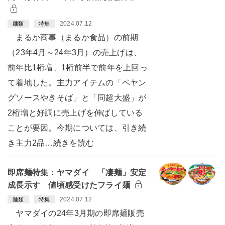
2024.07.12
麺類
特集
まるか商事（まるか食品）の前期
（23年4月～24年3月）の売上げは、
前年比1桁増、1桁前半で前年を上回っ
て着地した。主力アイテムの「ペヤン
グソースやきそば」と「同超大盛」が
2桁増と好調に売上げを伸ばしている
ことが要因。今期については、引き続
き主力2品…続きを読む
即席麺特集：ヤマダイ 「凄麺」安定
成長示す 値頃感受けたフライ麺
2024.07.12
麺類
特集
ヤマダイの24年3月期の即席麺販売