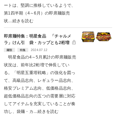
ートは、堅調に推移しているようで、
第1四半期（4～6月）の即席麺販売
状…続きを読む
即席麺特集：明星食品 「チャルメ
ラ」けん引 袋・カップとも2桁増
2024.07.12
麺類
特集
明星食品の4～5月累計の即席麺販売
状況は、前年比2桁増で伸長してい
る。「明星五重塔戦略」の強化を図っ
て、高級品志向、レギュラー品志向、
格安プレミアム志向、低価格品志向、
超低価格品志向の五つの需要層に対応
してアイテムを充実していることが奏
功し、袋麺・カ…続きを読む